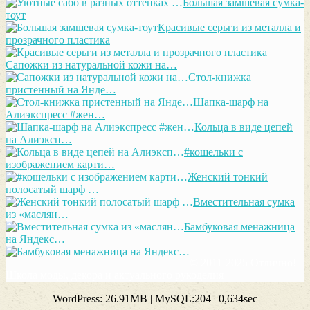
Большая замшевая сумка-
тоут
Красивые серьги из металла и
прозрачного пластика
Сапожки из натуральной кожи на…
Стол-книжка
пристенный на Янде…
Шапка-шарф на
Алиэкспресс #жен…
Кольца в виде цепей
на Алиэксп…
#кошельки с
изображением карти…
Женский тонкий
полосатый шарф …
Вместительная сумка
из «маслян…
Бамбуковая менажница
на Яндекс…
© 2011-2025 Отлично!
Школа моды, декора и актуального рукоделия
WordPress: 26.91MB | MySQL:204 | 0,634sec