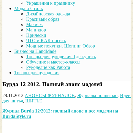
Украшения к празднику
Мода и Стиль
Дизайнерская одежда
Красивый образ
Макияж
Маникюр
Прически
ЧТО и КАК носить
Модные покупки. Шопинг Обзор
Бизнес на HandMade
Товары для рукоделия. Где купить
Обучение и мастер-классы
Рукоделие как Работа
Товары для рукоделия
Бурда 12 2012. Полный анонс моделей
29.11.2012
АНОНСЫ ЖУРНАЛОВ
,
Журналы по шитью
,
Идеи
для шитья
,
ШИТЬЕ
Журнал
Burda
12/2012: полный анонс и все модели на
BurdaStyle
.
ru