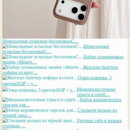
Шоколадные атласные босоножкиС…
Шоколадные
атласные босоножкиС…
Набор силиконовых
мишек «Монте…
Женские балетки-
лоферы из нату…
Очки-новинка, 5
цветов202₽ + д…
Минималистичные
серьги в сереб…
Набор керамических
тарелок для…
Стильное кольцо из
чёрной эмал…
Уютные сабо в разных
оттенках …