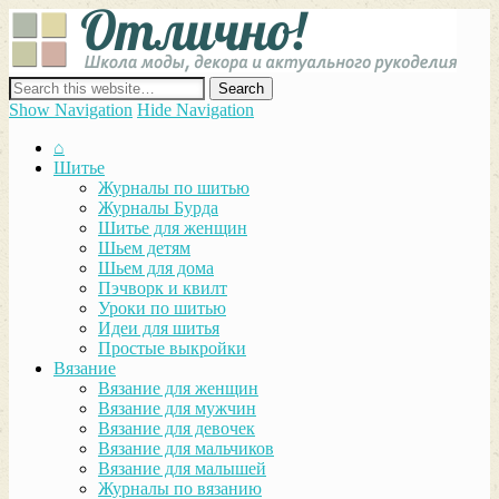
Отли
Школ
моды
декор
сайт о декоре, дизайне и моде, вязании, шитье и других видах
акту
рукоделия
Show Navigation
Hide Navigation
руко
⌂
Шитье
Журналы по шитью
Журналы Бурда
Шитье для женщин
Шьем детям
Шьем для дома
Пэчворк и квилт
Уроки по шитью
Идеи для шитья
Простые выкройки
Вязание
Вязание для женщин
Вязание для мужчин
Вязание для девочек
Вязание для мальчиков
Вязание для малышей
Журналы по вязанию