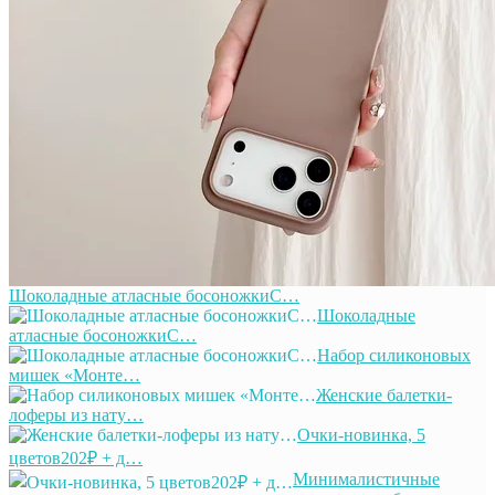
Шоколадные атласные босоножкиС…
Шоколадные
атласные босоножкиС…
Набор силиконовых
мишек «Монте…
Женские балетки-
лоферы из нату…
Очки-новинка, 5
цветов202₽ + д…
Минималистичные