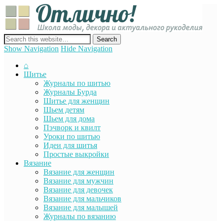
Отли
Школ
моды
декор
сайт о декоре, дизайне и моде, вязании, шитье и других видах
акту
рукоделия
Show Navigation
Hide Navigation
руко
⌂
Шитье
Журналы по шитью
Журналы Бурда
Шитье для женщин
Шьем детям
Шьем для дома
Пэчворк и квилт
Уроки по шитью
Идеи для шитья
Простые выкройки
Вязание
Вязание для женщин
Вязание для мужчин
Вязание для девочек
Вязание для мальчиков
Вязание для малышей
Журналы по вязанию