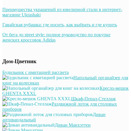
Преимущества украшений из ювелирной стали в интернет-
магазине Ukrashaki
Гавайская рубашка: где носить, как выбрать и где купить
От бега до street style: полное руководство по покупке
женских кроссовок Adidas
Дом-Цветник
Будильник с имитацией рассвета
Напольный органайзер для
книг на колесиках
Кресло-мешок
GHENTA XXXL
Шкаф-Пенал-Стеллаж
Раздвижной лоток для столовых
приборов
Диван
антивандальный
Диван Манхэттен