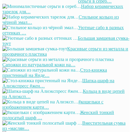
серьги в сереб…
Набор керамических
тарелок для…
Стильное кольцо из
чёрной эмал…
Уютные сабо в разных
оттенках …
Большая замшевая сумка-
тоут
Красивые серьги из металла и
прозрачного пластика
Сапожки из натуральной кожи на…
Стол-книжка
пристенный на Янде…
Шапка-шарф на
Алиэкспресс #жен…
Кольца в виде цепей
на Алиэксп…
#кошельки с
изображением карти…
Женский тонкий
полосатый шарф …
Вместительная сумка
из «маслян…