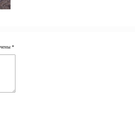
ечены
*