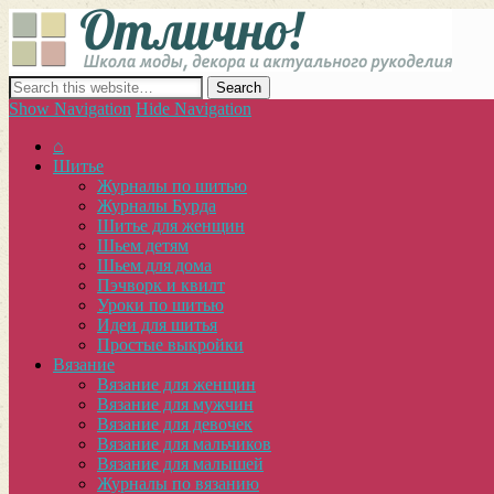
Отлич
сайт о декоре, дизайне и моде, вязании, шитье и других видах 
Show Navigation
Hide Navigation
⌂
Шитье
Журналы по шитью
Журналы Бурда
Шитье для женщин
Шьем детям
Шьем для дома
Пэчворк и квилт
Уроки по шитью
Идеи для шитья
Простые выкройки
Вязание
Вязание для женщин
Вязание для мужчин
Вязание для девочек
Вязание для мальчиков
Вязание для малышей
Журналы по вязанию