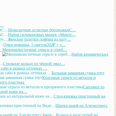
С…
Шоколадные атласные босоножкиС…
Набор силиконовых мишек «Монте…
Женские балетки-лоферы из нату…
Очки-новинка, 5 цветов202₽ + д…
Минималистичные серьги в сереб…
Набор керамических
Стильное кольцо из чёрной эмал…
сабо в разных оттенках …
Большая замшевая сумка-тоут
Красивые серьги из металла и
ного пластика
Сапожки из
ьной кожи на…
Стол-книжка пристенный на
Шапка-шарф на Алиэкспресс
Кольца в виде цепей на