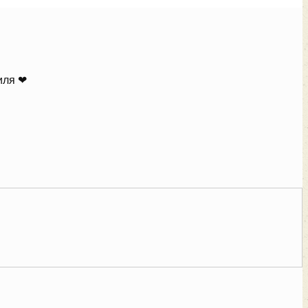
иля ❤