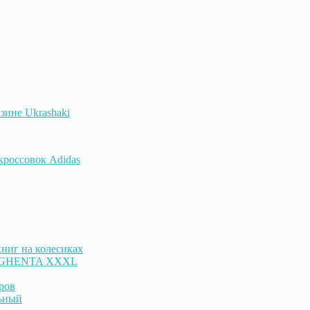
зине Ukrashaki
 кроссовок Adidas
ниг на колесиках
к GHENTA XXXL
ров
ьный