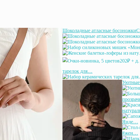
Шоколадные атласные босоножки
тарелок для…
Уютные 
прозрач
натурал
Янде…
#жен…