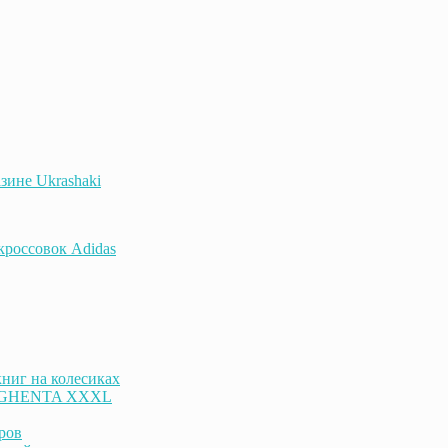
зине Ukrashaki
 кроссовок Adidas
ниг на колесиках
к GHENTA XXXL
ров