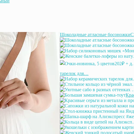
ьный
Шоколадные атласные босоножки
тарелок для…
Кра