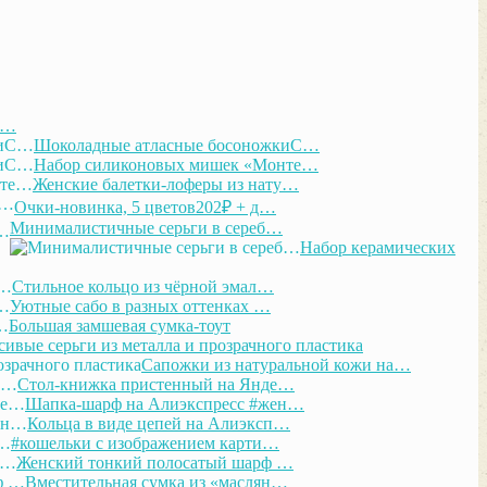
С…
Шоколадные атласные босоножкиС…
Набор силиконовых мишек «Монте…
Женские балетки-лоферы из нату…
Очки-новинка, 5 цветов202₽ + д…
Минималистичные серьги в сереб…
Набор керамических
Стильное кольцо из чёрной эмал…
Уютные сабо в разных оттенках …
Большая замшевая сумка-тоут
сивые серьги из металла и прозрачного пластика
Сапожки из натуральной кожи на…
Стол-книжка пристенный на Янде…
Шапка-шарф на Алиэкспресс #жен…
Кольца в виде цепей на Алиэксп…
#кошельки с изображением карти…
Женский тонкий полосатый шарф …
Вместительная сумка из «маслян…