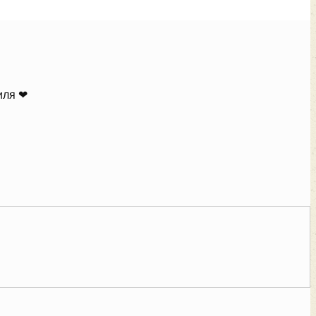
иля ❤