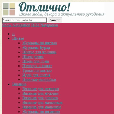
Отлич
сайт о декоре, дизайне и моде, вязании, шитье и других видах 
Show Navigation
Hide Navigation
⌂
Шитье
Журналы по шитью
Журналы Бурда
Шитье для женщин
Шьем детям
Шьем для дома
Пэчворк и квилт
Уроки по шитью
Идеи для шитья
Простые выкройки
Вязание
Вязание для женщин
Вязание для мужчин
Вязание для девочек
Вязание для мальчиков
Вязание для малышей
Журналы по вязанию