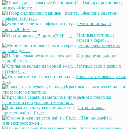
Набор силиконовых
мишек «Монте…
Женские балетки-
лоферы из нату…
Очки-новинка, 5
цветов202₽ + д…
Минималистичные
серьги в сереб…
Набор керамических
тарелок для…
Стильное кольцо из
чёрной эмал…
Уютные сабо в разных
оттенках …
Большая замшевая сумка-
тоут
Красивые серьги из металла и
прозрачного пластика
Сапожки из натуральной кожи на…
Стол-книжка
пристенный на Янде…
Шапка-шарф на
Алиэкспресс #жен…
Кольца в виде цепей