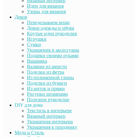
Вязаный интерьер
Идеи для вязания
Узоры для вязания
Декор
Переделываем вещи
Декор одежды и обуви
Крутые идеи рукоделия
Игрушки
Сумки
Украшения и аксессуары
Подарки своими руками
Вышивка
Валяние из шерсти
Поделки из фетра
Из полимерной глины
Поделки из бумаги
Из ниток и пряжи
Рисунки штампами
Полезное рукоделие
DIY для дома
Текстиль в интерьере
Вязаный интерьер
Украшения интерьера
Украшения к празднику
Мода и Стиль