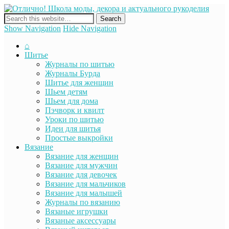
Отли
сайт о декоре, дизайне и моде, вязании, шитье и других видах
Школ
рукоделия
моды
Show Navigation
Hide Navigation
декор
актуа
⌂
рукод
Шитье
Журналы по шитью
Журналы Бурда
Шитье для женщин
Шьем детям
Шьем для дома
Пэчворк и квилт
Уроки по шитью
Идеи для шитья
Простые выкройки
Вязание
Вязание для женщин
Вязание для мужчин
Вязание для девочек
Вязание для мальчиков
Вязание для малышей
Журналы по вязанию
Вязаные игрушки
Вязаные аксессуары