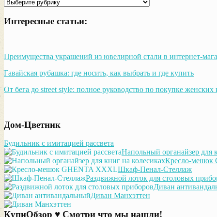
Рубрики
Интересные статьи:
Преимущества украшений из ювелирной стали в интернет-мага
Гавайская рубашка: где носить, как выбрать и где купить
От бега до street style: полное руководство по покупке женских
Дом-Цветник
Будильник с имитацией рассвета
Напольный органайзер для к
Кресло-мешо
Шкаф-Пенал-Стеллаж
Раздвижной лоток для столовых прибо
Диван антивандал
Диван Манхэттен
КупиОбзор ♥ Смотри что мы нашли!