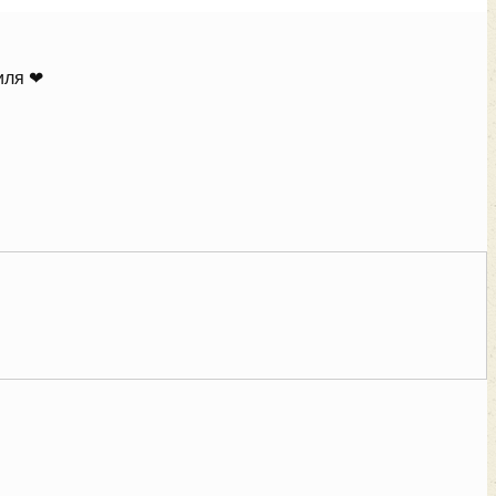
иля ❤