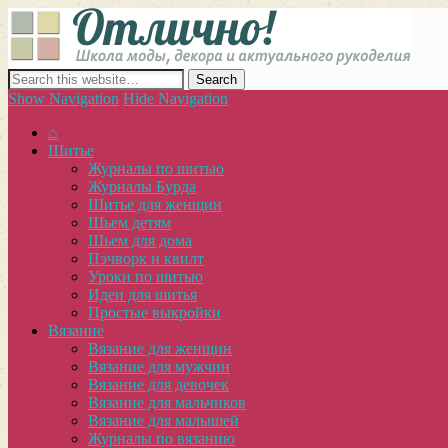
Отлич
сайт о декоре, дизайне и моде, вязании, шитье и других видах 
Show Navigation
Hide Navigation
⌂
Шитье
Журналы по шитью
Журналы Бурда
Шитье для женщин
Шьем детям
Шьем для дома
Пэчворк и квилт
Уроки по шитью
Идеи для шитья
Простые выкройки
Вязание
Вязание для женщин
Вязание для мужчин
Вязание для девочек
Вязание для мальчиков
Вязание для малышей
Журналы по вязанию