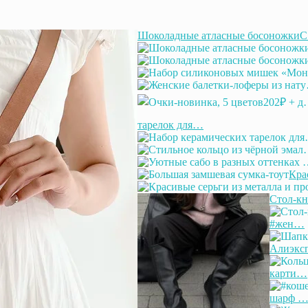
Шоколадные атласные босоножки
тарелок для…
Кра
Стол-к
#жен…
Алиэк
карти…
шарф 