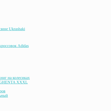
зине Ukrashaki
 кроссовок Adidas
ниг на колесиках
к GHENTA XXXL
ров
ьный