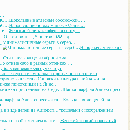
С…
Шоколадные атласные босоножкиС…
Набор силиконовых мишек «Монте…
Женские балетки-лоферы из нату…
Очки-новинка, 5 цветов202₽ + д…
Минималистичные серьги в сереб…
Набор керамических
Стильное кольцо из чёрной эмал…
Уютные сабо в разных оттенках …
Большая замшевая сумка-тоут
сивые серьги из металла и прозрачного пластика
Сапожки из натуральной кожи на…
нижка пристенный на Янде…
Шапка-шарф на Алиэкспресс
Кольца в виде цепей на
сп…
#кошельки с изображением
Женский тонкий полосатый
…