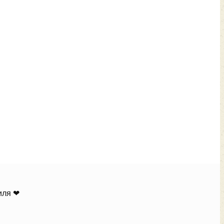
иля ❤