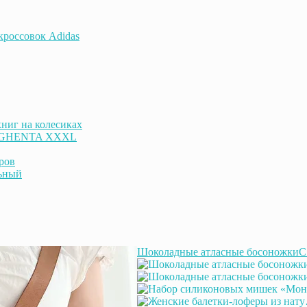
 кроссовок Adidas
ниг на колесиках
к GHENTA XXXL
ров
ьный
Шоколадные атласные босоножки