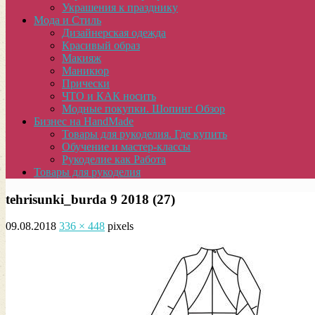
Украшения к празднику
Мода и Стиль
Дизайнерская одежда
Красивый образ
Макияж
Маникюр
Прически
ЧТО и КАК носить
Модные покупки. Шопинг Обзор
Бизнес на HandMade
Товары для рукоделия. Где купить
Обучение и мастер-классы
Рукоделие как Работа
Товары для рукоделия
tehrisunki_burda 9 2018 (27)
09.08.2018
336 × 448
pixels