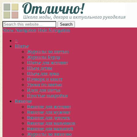
Отлич
сайт о декоре, дизайне и моде, вязании, шитье и других видах 
Show Navigation
Hide Navigation
⌂
Шитье
Журналы по шитью
Журналы Бурда
Шитье для женщин
Шьем детям
Шьем для дома
Пэчворк и квилт
Уроки по шитью
Идеи для шитья
Простые выкройки
Вязание
Вязание для женщин
Вязание для мужчин
Вязание для девочек
Вязание для мальчиков
Вязание для малышей
Журналы по вязанию