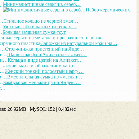
Минималистичные серьги в сереб…
Набор керамических
Стильное кольцо из чёрной эмал…
Уютные сабо в разных оттенках …
Большая замшевая сумка-тоут
сивые серьги из металла и прозрачного пластика
Сапожки из натуральной кожи на…
Стол-книжка пристенный на Янде…
Шапка-шарф на Алиэкспресс #жен…
Кольца в виде цепей на Алиэксп…
#кошельки с изображением карти…
Женский тонкий полосатый шарф …
Вместительная сумка из «маслян…
Бамбуковая менажница на Яндекс…
© 2011-2025 Отлично! Школа моды, декора и актуального
ss: 26.92MB | MySQL:152 | 0,482sec