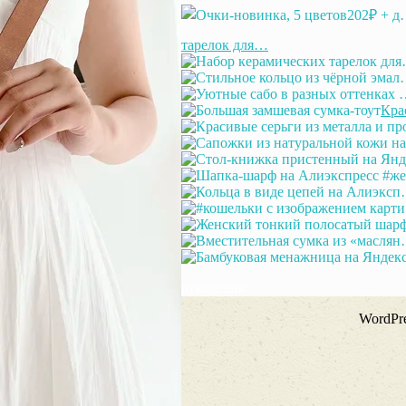
тарелок для…
Кра
рукоделия
WordPre