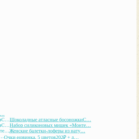
С…
Шоколадные атласные босоножкиС…
Набор силиконовых мишек «Монте…
Женские балетки-лоферы из нату…
Очки-новинка, 5 цветов202₽ + д…