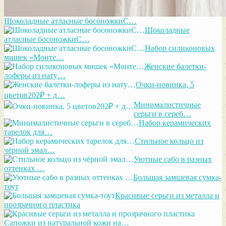
Шоколадные атласные босоножкиС…
Шоколадные
атласные босоножкиС…
Набор силиконовых
мишек «Монте…
Женские балетки-
лоферы из нату…
Очки-новинка, 5
цветов202₽ + д…
Минималистичные
серьги в сереб…
Набор керамических
тарелок для…
Стильное кольцо из
чёрной эмал…
Уютные сабо в разных
оттенках …
Большая замшевая сумка-
тоут
Красивые серьги из металла и
прозрачного пластика
Сапожки из натуральной кожи на…