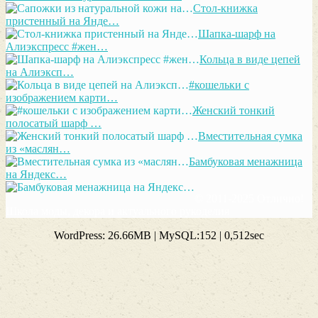
Стол-книжка
пристенный на Янде…
Шапка-шарф на
Алиэкспресс #жен…
Кольца в виде цепей
на Алиэксп…
#кошельки с
изображением карти…
Женский тонкий
полосатый шарф …
Вместительная сумка
из «маслян…
Бамбуковая менажница
на Яндекс…
© 2011-2025 Отлично!
Школа моды, декора и актуального рукоделия
WordPress: 26.66MB | MySQL:152 | 0,512sec