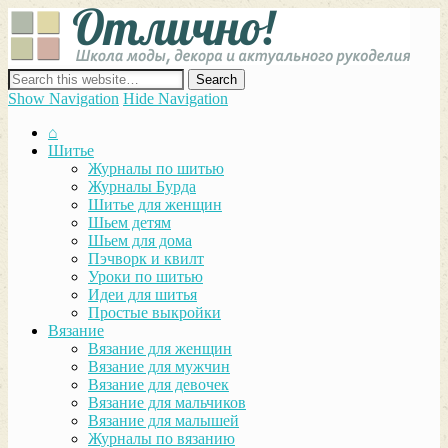
Отли
Школ
моды
декор
сайт о декоре, дизайне и моде, вязании, шитье и других видах
акту
рукоделия
Show Navigation
Hide Navigation
руко
⌂
Шитье
Журналы по шитью
Журналы Бурда
Шитье для женщин
Шьем детям
Шьем для дома
Пэчворк и квилт
Уроки по шитью
Идеи для шитья
Простые выкройки
Вязание
Вязание для женщин
Вязание для мужчин
Вязание для девочек
Вязание для мальчиков
Вязание для малышей
Журналы по вязанию