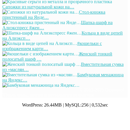
Сапожки из натуральной кожи на…
Стол-книжка
пристенный на Янде…
Шапка-шарф на
Алиэкспресс #жен…
Кольца в виде цепей
на Алиэксп…
#кошельки с
изображением карти…
Женский тонкий
полосатый шарф …
Вместительная сумка
из «маслян…
Бамбуковая менажница
на Яндекс…
© 2011-2025 Отлично!
Школа моды, декора и актуального рукоделия
WordPress: 26.44MB | MySQL:256 | 0,532sec