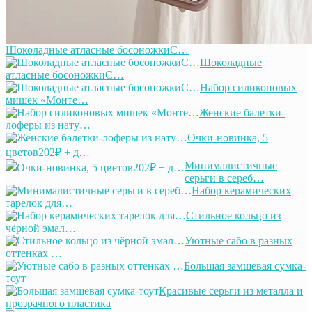
Шоколадные атласные босоножкиС…
Шоколадные
атласные босоножкиС…
Набор силиконовых
мишек «Монте…
Женские балетки-
лоферы из нату…
Очки-новинка, 5
цветов202₽ + д…
Минималистичные
серьги в сереб…
Набор керамических
тарелок для…
Стильное кольцо из
чёрной эмал…
Уютные сабо в разных
оттенках …
Большая замшевая сумка-
тоут
Красивые серьги из металла и
прозрачного пластика