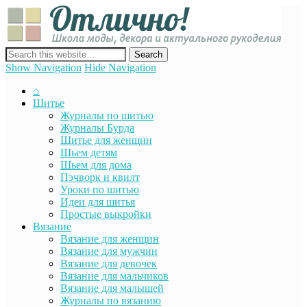
Отли
Школ
моды
декор
сайт о декоре, дизайне и моде, вязании, шитье и других видах
акту
рукоделия
Show Navigation
Hide Navigation
руко
⌂
Шитье
Журналы по шитью
Журналы Бурда
Шитье для женщин
Шьем детям
Шьем для дома
Пэчворк и квилт
Уроки по шитью
Идеи для шитья
Простые выкройки
Вязание
Вязание для женщин
Вязание для мужчин
Вязание для девочек
Вязание для мальчиков
Вязание для малышей
Журналы по вязанию