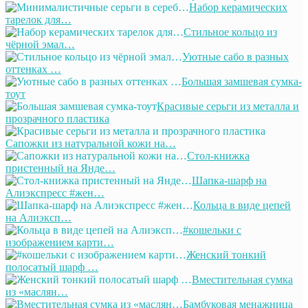
Набор керамических
тарелок для…
Стильное кольцо из
чёрной эмал…
Уютные сабо в разных
оттенках …
Большая замшевая сумка-
тоут
Красивые серьги из металла и
прозрачного пластика
Сапожки из натуральной кожи на…
Стол-книжка
пристенный на Янде…
Шапка-шарф на
Алиэкспресс #жен…
Кольца в виде цепей
на Алиэксп…
#кошельки с
изображением карти…
Женский тонкий
полосатый шарф …
Вместительная сумка
из «маслян…
Бамбуковая менажница