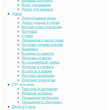
Вязаный интерьер
Идеи для вязания
Узоры для вязания
Декор
Переделываем вещи
Декор одежды и обуви
Крутые идеи рукоделия
Игрушки
Сумки
Украшения и аксессуары
Подарки своими руками
Вышивка
Валяние из шерсти
Поделки из фетра
Из полимерной глины
Поделки из бумаги
Из ниток и пряжи
Рисунки штампами
Полезное рукоделие
DIY для дома
Текстиль в интерьере
Вязаный интерьер
Украшения интерьера
Украшения к празднику
Мода и Стиль