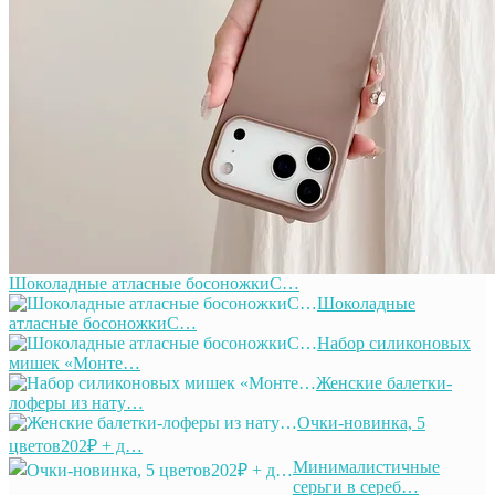
Шоколадные атласные босоножкиС…
Шоколадные
атласные босоножкиС…
Набор силиконовых
мишек «Монте…
Женские балетки-
лоферы из нату…
Очки-новинка, 5
цветов202₽ + д…
Минималистичные
серьги в сереб…