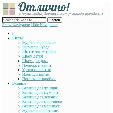
Отли
Школ
моды
декор
сайт о декоре, дизайне и моде, вязании, шитье и других видах
акту
рукоделия
Show Navigation
Hide Navigation
руко
⌂
Шитье
Журналы по шитью
Журналы Бурда
Шитье для женщин
Шьем детям
Шьем для дома
Пэчворк и квилт
Уроки по шитью
Идеи для шитья
Простые выкройки
Вязание
Вязание для женщин
Вязание для мужчин
Вязание для девочек
Вязание для мальчиков
Вязание для малышей
Журналы по вязанию