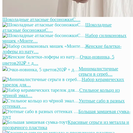
Шоколадные атласные босоножкиС…
Шоколадные
атласные босоножкиС…
Набор силиконовых
мишек «Монте…
Женские балетки-
лоферы из нату…
Очки-новинка, 5
цветов202₽ + д…
Минималистичные
серьги в сереб…
Набор керамических
тарелок для…
Стильное кольцо из
чёрной эмал…
Уютные сабо в разных
оттенках …
Большая замшевая сумка-
тоут
Красивые серьги из металла и
прозрачного пластика