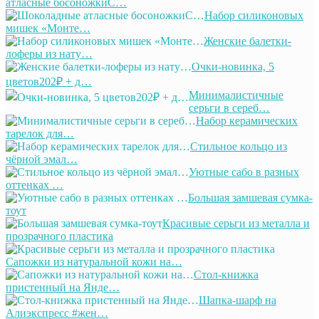
атласные босоножкиС…
Набор силиконовых
мишек «Монте…
Женские балетки-
лоферы из нату…
Очки-новинка, 5
цветов202₽ + д…
Минималистичные
серьги в сереб…
Набор керамических
тарелок для…
Стильное кольцо из
чёрной эмал…
Уютные сабо в разных
оттенках …
Большая замшевая сумка-
тоут
Красивые серьги из металла и
прозрачного пластика
Сапожки из натуральной кожи на…
Стол-книжка
пристенный на Янде…
Шапка-шарф на
Алиэкспресс #жен…