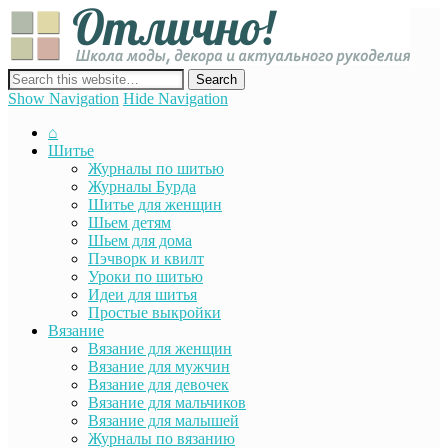
Отли
Школ
моды
декор
сайт о декоре, дизайне и моде, вязании, шитье и других видах
акту
рукоделия
Show Navigation
Hide Navigation
руко
⌂
Шитье
Журналы по шитью
Журналы Бурда
Шитье для женщин
Шьем детям
Шьем для дома
Пэчворк и квилт
Уроки по шитью
Идеи для шитья
Простые выкройки
Вязание
Вязание для женщин
Вязание для мужчин
Вязание для девочек
Вязание для мальчиков
Вязание для малышей
Журналы по вязанию