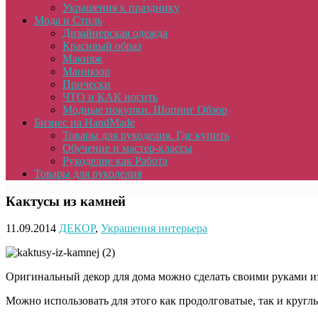
Украшения к празднику
Мода и Стиль
Дизайнерская одежда
Красивый образ
Макияж
Маникюр
Прически
ЧТО и КАК носить
Модные покупки. Шопинг Обзор
Бизнес на HandMade
Товары для рукоделия. Где купить
Обучение и мастер-классы
Рукоделие как Работа
Товары для рукоделия
Кактусы из камней
11.09.2014
ДЕКОР
,
Украшения интерьера
Оригинальный декор для дома можно сделать своими руками из
Можно использовать для этого как продолговатые, так и круг