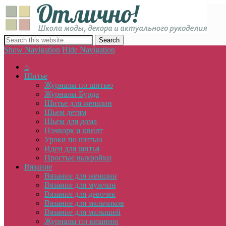
Отлич
сайт о декоре, дизайне и моде, вязании, шитье и других видах 
Show Navigation
Hide Navigation
⌂
Шитье
Журналы по шитью
Журналы Бурда
Шитье для женщин
Шьем детям
Шьем для дома
Пэчворк и квилт
Уроки по шитью
Идеи для шитья
Простые выкройки
Вязание
Вязание для женщин
Вязание для мужчин
Вязание для девочек
Вязание для мальчиков
Вязание для малышей
Журналы по вязанию