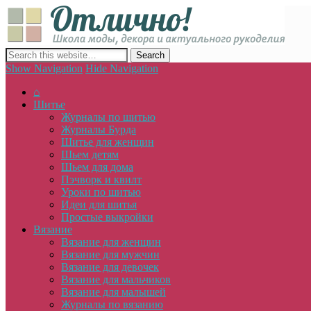
Отлич
сайт о декоре, дизайне и моде, вязании, шитье и других видах 
Show Navigation
Hide Navigation
⌂
Шитье
Журналы по шитью
Журналы Бурда
Шитье для женщин
Шьем детям
Шьем для дома
Пэчворк и квилт
Уроки по шитью
Идеи для шитья
Простые выкройки
Вязание
Вязание для женщин
Вязание для мужчин
Вязание для девочек
Вязание для мальчиков
Вязание для малышей
Журналы по вязанию