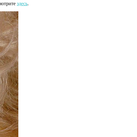
смотрите
здесь
.