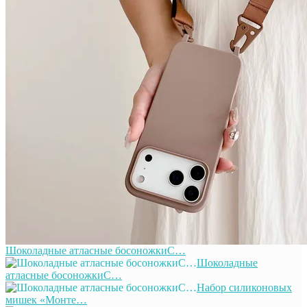
Шоколадные атласные босоножкиС…
Шоколадные
атласные босоножкиС…
Набор силиконовых
мишек «Монте…