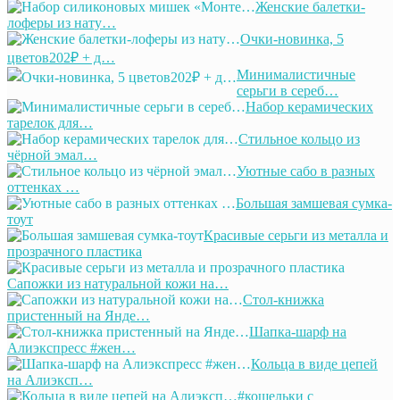
Женские балетки-
лоферы из нату…
Очки-новинка, 5
цветов202₽ + д…
Минималистичные
серьги в сереб…
Набор керамических
тарелок для…
Стильное кольцо из
чёрной эмал…
Уютные сабо в разных
оттенках …
Большая замшевая сумка-
тоут
Красивые серьги из металла и
прозрачного пластика
Сапожки из натуральной кожи на…
Стол-книжка
пристенный на Янде…
Шапка-шарф на
Алиэкспресс #жен…
Кольца в виде цепей
на Алиэксп…
#кошельки с