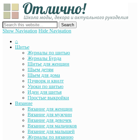
Отли
Школ
моды
декор
сайт о декоре, дизайне и моде, вязании, шитье и других видах
акту
рукоделия
Show Navigation
Hide Navigation
руко
⌂
Шитье
Журналы по шитью
Журналы Бурда
Шитье для женщин
Шьем детям
Шьем для дома
Пэчворк и квилт
Уроки по шитью
Идеи для шитья
Простые выкройки
Вязание
Вязание для женщин
Вязание для мужчин
Вязание для девочек
Вязание для мальчиков
Вязание для малышей
Журналы по вязанию