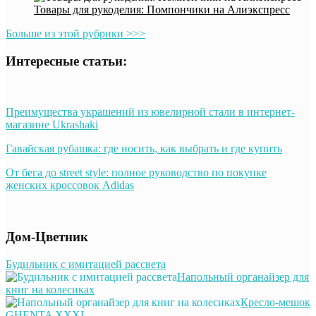
Товары для рукоделия: Помпончики на Алиэкспресс
Больше из этой рубрики >>>
Интересные статьи:
Преимущества украшений из ювелирной стали в интернет-
магазине Ukrashaki
Гавайская рубашка: где носить, как выбрать и где купить
От бега до street style: полное руководство по покупке
женских кроссовок Adidas
Дом-Цветник
Будильник с имитацией рассвета
Напольный органайзер для
книг на колесиках
Кресло-мешок
GHENTA XXXL