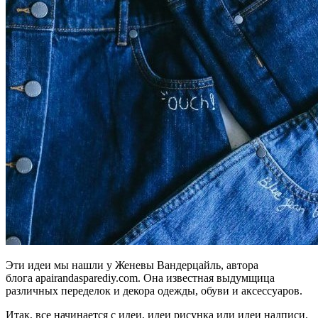
Эти идеи мы нашли у Женевы Вандерцайль, автора
блога apairandasparediy.com. Она известная выдумщица
различных переделок и декора одежды, обуви и аксессуаров.
Итак, все начинается с идеи, идеи рисунка или идеи надписи.