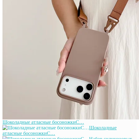
Шоколадные атласные босоножкиС…
Шоколадные
атласные босоножкиС…
Набор силиконовых