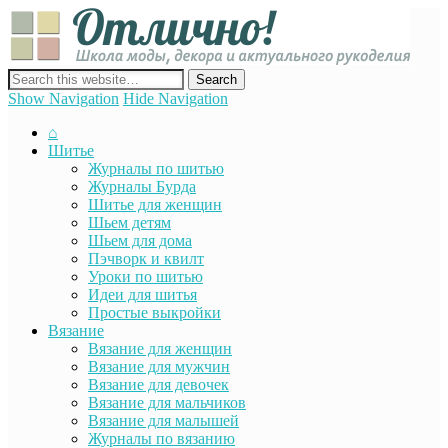
Отли
Школ
моды
декор
сайт о декоре, дизайне и моде, вязании, шитье и других видах
акту
рукоделия
Show Navigation
Hide Navigation
руко
⌂
Шитье
Журналы по шитью
Журналы Бурда
Шитье для женщин
Шьем детям
Шьем для дома
Пэчворк и квилт
Уроки по шитью
Идеи для шитья
Простые выкройки
Вязание
Вязание для женщин
Вязание для мужчин
Вязание для девочек
Вязание для мальчиков
Вязание для малышей
Журналы по вязанию