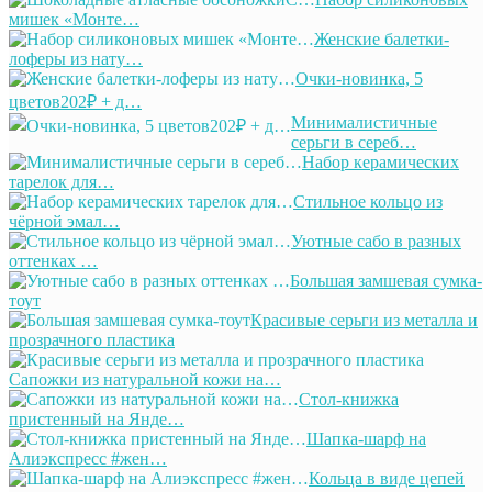
мишек «Монте…
Женские балетки-
лоферы из нату…
Очки-новинка, 5
цветов202₽ + д…
Минималистичные
серьги в сереб…
Набор керамических
тарелок для…
Стильное кольцо из
чёрной эмал…
Уютные сабо в разных
оттенках …
Большая замшевая сумка-
тоут
Красивые серьги из металла и
прозрачного пластика
Сапожки из натуральной кожи на…
Стол-книжка
пристенный на Янде…
Шапка-шарф на
Алиэкспресс #жен…
Кольца в виде цепей