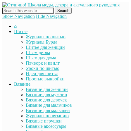
Отли
сайт о декоре, дизайне и моде, вязании, шитье и других видах
Школ
рукоделия
моды
Show Navigation
Hide Navigation
декор
актуа
⌂
рукод
Шитье
Журналы по шитью
Журналы Бурда
Шитье для женщин
Шьем детям
Шьем для дома
Пэчворк и квилт
Уроки по шитью
Идеи для шитья
Простые выкройки
Вязание
Вязание для женщин
Вязание для мужчин
Вязание для девочек
Вязание для мальчиков
Вязание для малышей
Журналы по вязанию
Вязаные игрушки
Вязаные аксессуары