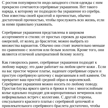
С ростом популярности индо-западного стиля одежды с ним
прекрасно сочетаются серебряные украшения. Нет такого
наряда, к которому не подходило бы украшение из серебра.
Они известны своей красотой и прочностью, обычно
достаточной прочностью, чтобы прослужить всю жизнь, если
за ними правильно ухаживать.
Серебряные украшения представлены в широком
ассортименте и стилях: от простых сережек до красивых
ожерелий, от колец до браслетов; можно выбрать из
множества вариантов. Обычно они стоят значительно меньше
по сравнению с золотом или белым золотом. Кроме того, они
являются отличной альтернативой белому золоту.
Как говорилось ранее, серебряные украшения подходят к
любому наряду; это даже работает на любом цвете кожи . Если
на вас простое черное платье, наденьте серебряные серьги и
простую серебряную цепочку с вырезанным в ней камнем. Он
превратит ваш простой средний образ в королевский.
Серебряные украшения можно носить по любому поводу.
Простая блузка яркого цвета и брюки в тон с многослойным
колье идеально подходят для корпоративных вечеринок или
неформальных встреч с коллегами. С другой стороны,
сексуального красного платья с серебряной цепочкой и
привлекательного серебряного браслета достаточно, чтобы