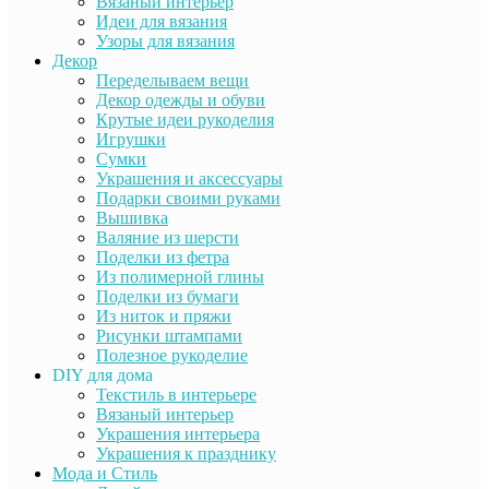
Вязаный интерьер
Идеи для вязания
Узоры для вязания
Декор
Переделываем вещи
Декор одежды и обуви
Крутые идеи рукоделия
Игрушки
Сумки
Украшения и аксессуары
Подарки своими руками
Вышивка
Валяние из шерсти
Поделки из фетра
Из полимерной глины
Поделки из бумаги
Из ниток и пряжи
Рисунки штампами
Полезное рукоделие
DIY для дома
Текстиль в интерьере
Вязаный интерьер
Украшения интерьера
Украшения к празднику
Мода и Стиль