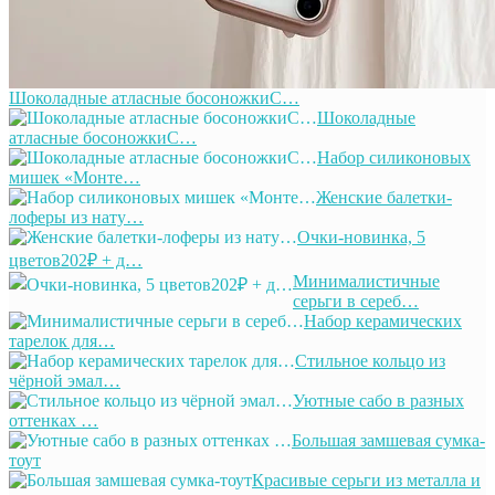
Шоколадные атласные босоножкиС…
Шоколадные
атласные босоножкиС…
Набор силиконовых
мишек «Монте…
Женские балетки-
лоферы из нату…
Очки-новинка, 5
цветов202₽ + д…
Минималистичные
серьги в сереб…
Набор керамических
тарелок для…
Стильное кольцо из
чёрной эмал…
Уютные сабо в разных
оттенках …
Большая замшевая сумка-
тоут
Красивые серьги из металла и