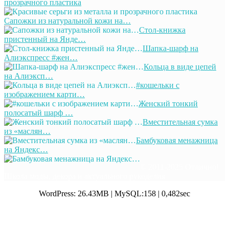
прозрачного пластика
Сапожки из натуральной кожи на…
Стол-книжка
пристенный на Янде…
Шапка-шарф на
Алиэкспресс #жен…
Кольца в виде цепей
на Алиэксп…
#кошельки с
изображением карти…
Женский тонкий
полосатый шарф …
Вместительная сумка
из «маслян…
Бамбуковая менажница
на Яндекс…
© 2011-2025 Отлично!
Школа моды, декора и актуального рукоделия
WordPress: 26.43MB | MySQL:158 | 0,482sec