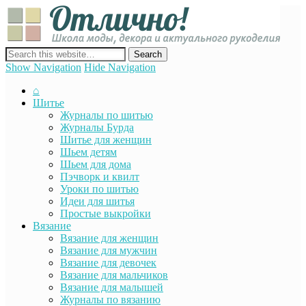
Отли
Школ
моды
декор
сайт о декоре, дизайне и моде, вязании, шитье и других видах
акту
рукоделия
Show Navigation
Hide Navigation
руко
⌂
Шитье
Журналы по шитью
Журналы Бурда
Шитье для женщин
Шьем детям
Шьем для дома
Пэчворк и квилт
Уроки по шитью
Идеи для шитья
Простые выкройки
Вязание
Вязание для женщин
Вязание для мужчин
Вязание для девочек
Вязание для мальчиков
Вязание для малышей
Журналы по вязанию