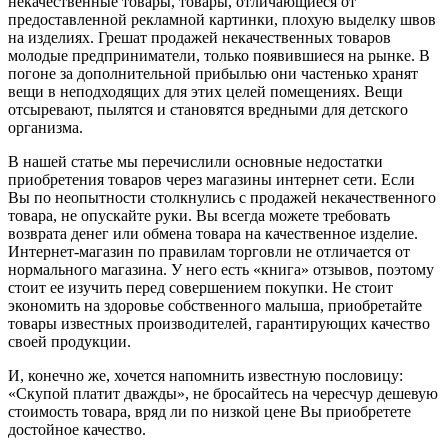
некачественные товары, товары, отличающиеся от
предоставленной рекламной картинки, плохую выделку швов
на изделиях. Грешат продажей некачественных товаров
молодые предприниматели, только появившиеся на рынке. В
погоне за дополнительной прибылью они частенько хранят
вещи в неподходящих для этих целей помещениях. Вещи
отсыревают, пылятся и становятся вредными для детского
организма.
В нашей статье мы перечислили основные недостатки
приобретения товаров через магазины интернет сети. Если
Вы по неопытности столкнулись с продажей некачественного
товара, не опускайте руки. Вы всегда можете требовать
возврата денег или обмена товара на качественное изделие.
Интернет-магазин по правилам торговли не отличается от
нормального магазина. У него есть «книга» отзывов, поэтому
стоит ее изучить перед совершением покупки. Не стоит
экономить на здоровье собственного малыша, приобретайте
товары известных производителей, гарантирующих качество
своей продукции.
И, конечно же, хочется напомнить известную пословицу:
«Скупой платит дважды», не бросайтесь на чересчур дешевую
стоимость товара, вряд ли по низкой цене Вы приобретете
достойное качество.