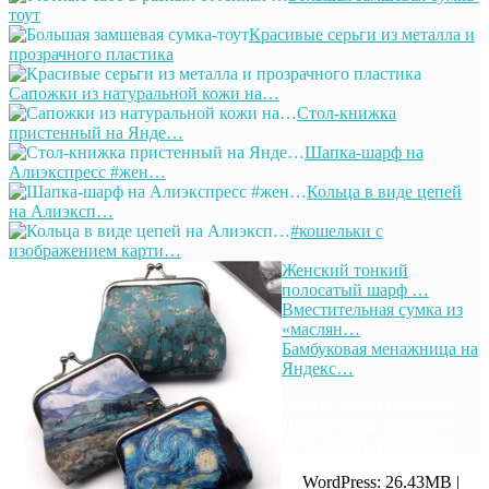
тоут
Красивые серьги из металла и
прозрачного пластика
Сапожки из натуральной кожи на…
Стол-книжка
пристенный на Янде…
Шапка-шарф на
Алиэкспресс #жен…
Кольца в виде цепей
на Алиэксп…
#кошельки с
изображением карти…
Женский тонкий
полосатый шарф …
Вместительная сумка из
«маслян…
Бамбуковая менажница на
Яндекс…
© 2011-2025 Отлично!
Школа моды, декора и
актуального рукоделия
WordPress: 26.43MB |