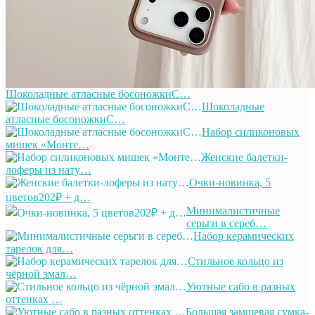
Шоколадные атласные босоножкиС…
Шоколадные
атласные босоножкиС…
Набор силиконовых
мишек «Монте…
Женские балетки-
лоферы из нату…
Очки-новинка, 5
цветов202₽ + д…
Минималистичные
серьги в сереб…
Набор керамических
тарелок для…
Стильное кольцо из
чёрной эмал…
Уютные сабо в разных
оттенках …
Большая замшевая сумка-