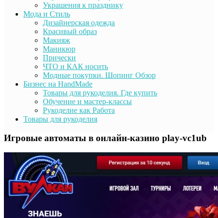
Украшения к празднику
Мода и Стиль
Дизайнерская одежда
Красивый образ
Макияж
Маникюр
Прически
ЧТО и КАК носить
Модные покупки. Шопинг Обзор
Бизнес на HandMade
Товары для рукоделия. Где купить
Обучение и мастер-классы
Рукоделие как Работа
Товары для рукоделия
Игровые автоматы в онлайн-казино play-vc1ub