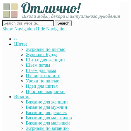
Отли
Школ
моды
декор
сайт о декоре, дизайне и моде, вязании, шитье и других видах
акту
рукоделия
Show Navigation
Hide Navigation
руко
⌂
Шитье
Журналы по шитью
Журналы Бурда
Шитье для женщин
Шьем детям
Шьем для дома
Пэчворк и квилт
Уроки по шитью
Идеи для шитья
Простые выкройки
Вязание
Вязание для женщин
Вязание для мужчин
Вязание для девочек
Вязание для мальчиков
Вязание для малышей
Журналы по вязанию