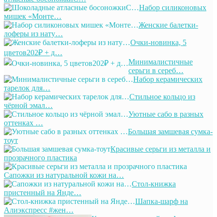
Набор силиконовых
мишек «Монте…
Женские балетки-
лоферы из нату…
Очки-новинка, 5
цветов202₽ + д…
Минималистичные
серьги в сереб…
Набор керамических
тарелок для…
Стильное кольцо из
чёрной эмал…
Уютные сабо в разных
оттенках …
Большая замшевая сумка-
тоут
Красивые серьги из металла и
прозрачного пластика
Сапожки из натуральной кожи на…
Стол-книжка
пристенный на Янде…
Шапка-шарф на
Алиэкспресс #жен…