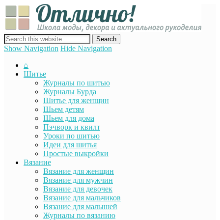
Отли
Школ
моды
декор
сайт о декоре, дизайне и моде, вязании, шитье и других видах
акту
рукоделия
Show Navigation
Hide Navigation
руко
⌂
Шитье
Журналы по шитью
Журналы Бурда
Шитье для женщин
Шьем детям
Шьем для дома
Пэчворк и квилт
Уроки по шитью
Идеи для шитья
Простые выкройки
Вязание
Вязание для женщин
Вязание для мужчин
Вязание для девочек
Вязание для мальчиков
Вязание для малышей
Журналы по вязанию