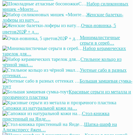
Набор силиконовых
мишек «Монте…
Женские балетки-
лоферы из нату…
Очки-новинка, 5
цветов202₽ + д…
Минималистичные
серьги в сереб…
Набор керамических
тарелок для…
Стильное кольцо из
чёрной эмал…
Уютные сабо в разных
оттенках …
Большая замшевая сумка-
тоут
Красивые серьги из металла и
прозрачного пластика
Сапожки из натуральной кожи на…
Стол-книжка
пристенный на Янде…
Шапка-шарф на
Алиэкспресс #жен…