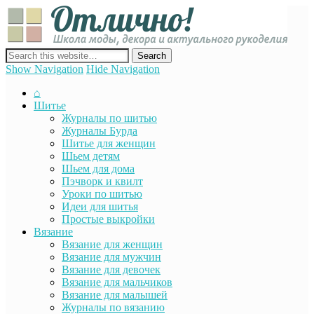
Отли
Школ
моды
декор
сайт о декоре, дизайне и моде, вязании, шитье и других видах
акту
рукоделия
Show Navigation
Hide Navigation
руко
⌂
Шитье
Журналы по шитью
Журналы Бурда
Шитье для женщин
Шьем детям
Шьем для дома
Пэчворк и квилт
Уроки по шитью
Идеи для шитья
Простые выкройки
Вязание
Вязание для женщин
Вязание для мужчин
Вязание для девочек
Вязание для мальчиков
Вязание для малышей
Журналы по вязанию