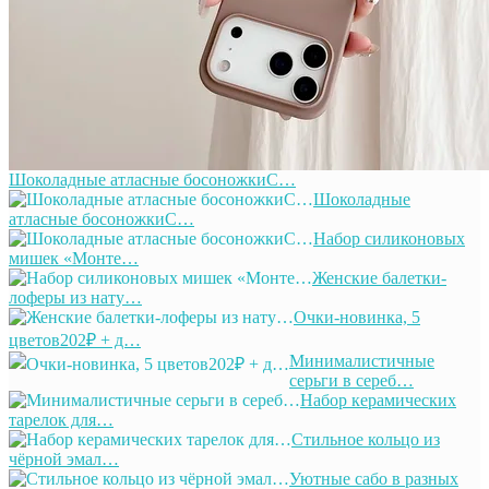
Шоколадные атласные босоножкиС…
Шоколадные
атласные босоножкиС…
Набор силиконовых
мишек «Монте…
Женские балетки-
лоферы из нату…
Очки-новинка, 5
цветов202₽ + д…
Минималистичные
серьги в сереб…
Набор керамических
тарелок для…
Стильное кольцо из
чёрной эмал…
Уютные сабо в разных