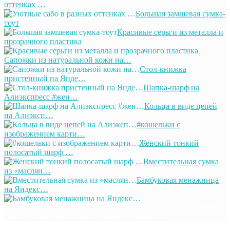
оттенках …
Большая замшевая сумка-
тоут
Красивые серьги из металла и
прозрачного пластика
Сапожки из натуральной кожи на…
Стол-книжка
пристенный на Янде…
Шапка-шарф на
Алиэкспресс #жен…
Кольца в виде цепей
на Алиэксп…
#кошельки с
изображением карти…
Женский тонкий
полосатый шарф …
Вместительная сумка
из «маслян…
Бамбуковая менажница
на Яндекс…
© 2011-2025 Отлично!
Школа моды, декора и актуального рукоделия