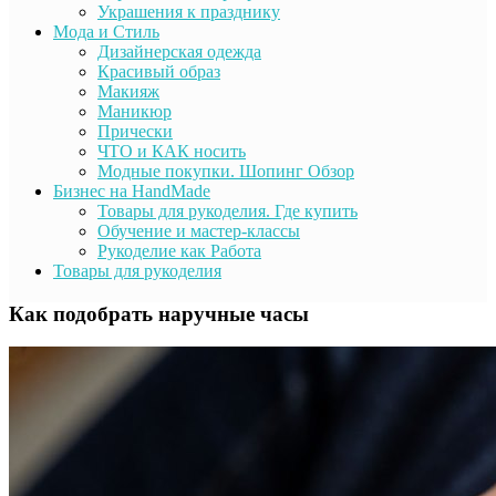
Украшения к празднику
Мода и Стиль
Дизайнерская одежда
Красивый образ
Макияж
Маникюр
Прически
ЧТО и КАК носить
Модные покупки. Шопинг Обзор
Бизнес на HandMade
Товары для рукоделия. Где купить
Обучение и мастер-классы
Рукоделие как Работа
Товары для рукоделия
Как подобрать наручные часы