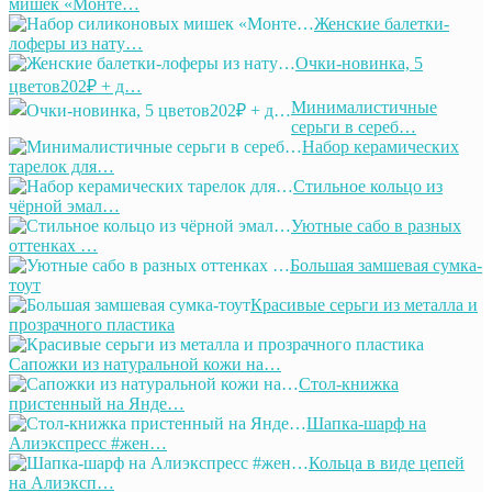
мишек «Монте…
Женские балетки-
лоферы из нату…
Очки-новинка, 5
цветов202₽ + д…
Минималистичные
серьги в сереб…
Набор керамических
тарелок для…
Стильное кольцо из
чёрной эмал…
Уютные сабо в разных
оттенках …
Большая замшевая сумка-
тоут
Красивые серьги из металла и
прозрачного пластика
Сапожки из натуральной кожи на…
Стол-книжка
пристенный на Янде…
Шапка-шарф на
Алиэкспресс #жен…
Кольца в виде цепей
на Алиэксп…