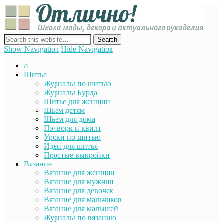
Отли
Школ
моды
декор
сайт о декоре, дизайне и моде, вязании, шитье и других видах
акту
рукоделия
Show Navigation
Hide Navigation
руко
⌂
Шитье
Журналы по шитью
Журналы Бурда
Шитье для женщин
Шьем детям
Шьем для дома
Пэчворк и квилт
Уроки по шитью
Идеи для шитья
Простые выкройки
Вязание
Вязание для женщин
Вязание для мужчин
Вязание для девочек
Вязание для мальчиков
Вязание для малышей
Журналы по вязанию