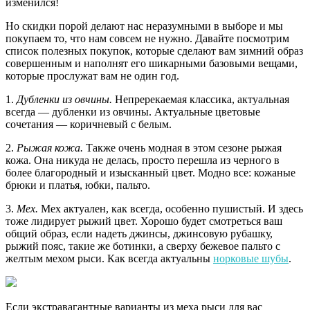
изменился!
Но скидки порой делают нас неразумными в выборе и мы
покупаем то, что нам совсем не нужно. Давайте посмотрим
список полезных покупок, которые сделают вам зимний образ
совершенным и наполнят его шикарными базовыми вещами,
которые прослужат вам не один год.
1.
Дубленки из овчины.
Непререкаемая классика, актуальная
всегда — дубленки из овчины. Актуальные цветовые
сочетания — коричневый с белым.
2.
Рыжая кожа.
Также очень модная в этом сезоне рыжая
кожа. Она никуда не делась, просто перешла из черного в
более благородный и изысканный цвет. Модно все: кожаные
брюки и платья, юбки, пальто.
3.
Мех.
Мех актуален, как всегда, особенно пушистый. И здесь
тоже лидирует рыжий цвет. Хорошо будет смотреться ваш
общий образ, если надеть джинсы, джинсовую рубашку,
рыжий пояс, такие же ботинки, а сверху бежевое пальто с
желтым мехом рыси. Как всегда актуальны
норковые шубы
.
Если экстравагантные варианты из меха рыси для вас