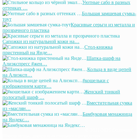
Уютные сабо в разных
оттенках …
Большая замшевая сумка-
тоут
Красивые серьги из металла и
прозрачного пластика
Сапожки из натуральной кожи на…
Стол-книжка
пристенный на Янде…
Шапка-шарф на
Алиэкспресс #жен…
Кольца в виде цепей
на Алиэксп…
#кошельки с
изображением карти…
Женский тонкий
полосатый шарф …
Вместительная сумка
из «маслян…
Бамбуковая менажница
на Яндекс…
© 2011-2025 Отлично!
Школа моды, декора и актуального рукоделия