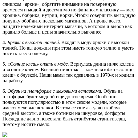
слишком «яркие», обратите внимание на поверенную
временем и модой и доступную по финансам классику — мех
кролика, бобрика, нутрии, норки. Чтобы совершить выгодную
покупку обойдите несколько магазинов. А проще всего,
найдите надежный интернет-магазин, в котором и выбор как
правило больше и цены значительно выгоднее.
4.
Брюки с высокой талией.
Входят в моду брюки с высокой
талией. Но вы должны при этом иметь тонкую талию и уметь
носить такую одежду.
5.
«Солнце клеш» опять в моде.
Вернулась длина ниже колена
и «солнце клеш». Высший пилотаж — кожаная юбка «солнце
клеш» с блузкой. Наши мамы так одевались в 1970-х и ходили
на работу.
6.
Обувь на платформе с меховыми вставками.
Обувь на
платформе будет модной еще долгое время. Особенно
пользуются популярностью в этом сезоне модели, которые
имеют меховые вставки. В этом сезоне актуален каблук
средней высоты, а также ботинки на шнуровке, ботфорты.
Последние давно перестали быть атрибутом стриптизерш,
поэтому носите смело.