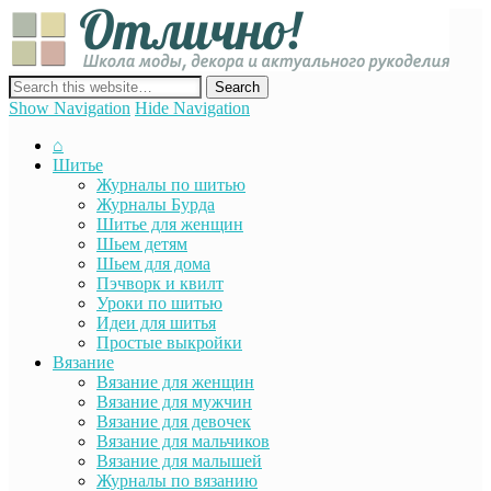
Отли
Школ
моды
декор
сайт о декоре, дизайне и моде, вязании, шитье и других видах
акту
рукоделия
Show Navigation
Hide Navigation
руко
⌂
Шитье
Журналы по шитью
Журналы Бурда
Шитье для женщин
Шьем детям
Шьем для дома
Пэчворк и квилт
Уроки по шитью
Идеи для шитья
Простые выкройки
Вязание
Вязание для женщин
Вязание для мужчин
Вязание для девочек
Вязание для мальчиков
Вязание для малышей
Журналы по вязанию