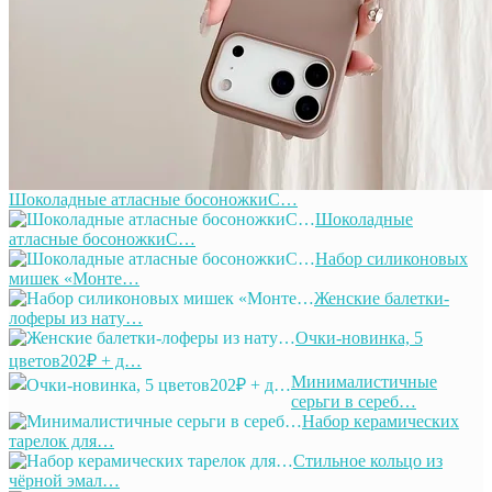
Шоколадные атласные босоножкиС…
Шоколадные
атласные босоножкиС…
Набор силиконовых
мишек «Монте…
Женские балетки-
лоферы из нату…
Очки-новинка, 5
цветов202₽ + д…
Минималистичные
серьги в сереб…
Набор керамических
тарелок для…
Стильное кольцо из
чёрной эмал…