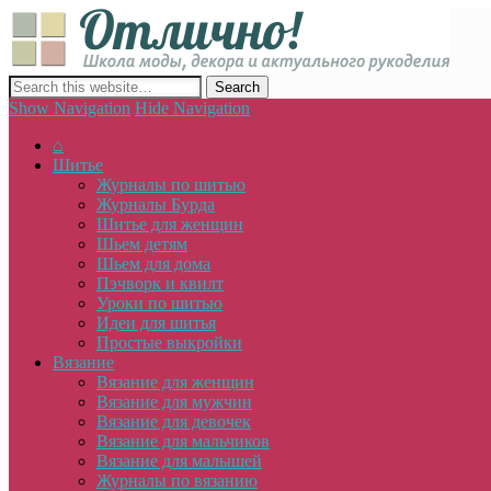
Отлич
сайт о декоре, дизайне и моде, вязании, шитье и других видах 
Show Navigation
Hide Navigation
⌂
Шитье
Журналы по шитью
Журналы Бурда
Шитье для женщин
Шьем детям
Шьем для дома
Пэчворк и квилт
Уроки по шитью
Идеи для шитья
Простые выкройки
Вязание
Вязание для женщин
Вязание для мужчин
Вязание для девочек
Вязание для мальчиков
Вязание для малышей
Журналы по вязанию