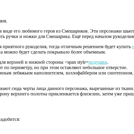
зия.
в виде его любимого героя из Смешариков. Эти персонажи шьютс
ть ручки и ножки для Смешарика. Ещё перед началом рукоделия с
ля приятного рукоделия, тогда отличным решением будет купить
 можно будет сделать покрывало более объемным.
ля верхней и нижней стороны <span style=
подушки
.
 по периметру, но при этом оставляют небольшое отверстие.
енным лебяжьим наполнителем, холлофайбером или синтепоном.
т сюда черты лица данного персонажа, вырезанные из ткани. Но
ону верхнего полотна приклеивается флизелин, затем уже приши
надобится: