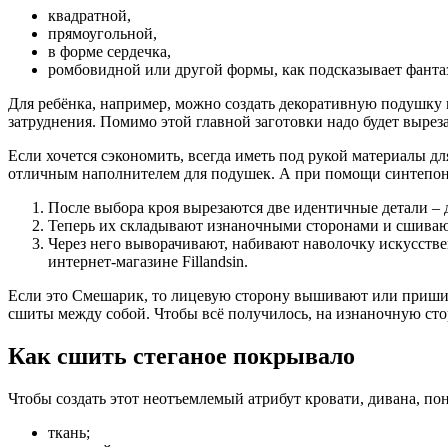
квадратной,
прямоугольной,
в форме сердечка,
ромбовидной или другой формы, как подсказывает фанта
Для ребёнка, например, можно создать декоративную подушку 
затруднения. Помимо этой главной заготовки надо будет выреза
Если хочется сэкономить, всегда иметь под рукой материалы д
отличным наполнителем для подушек. А при помощи синтепона
После выбора кроя вырезаются две идентичные детали – д
Теперь их складывают изнаночными сторонами и сшивают
Через него выворачивают, набивают наволочку искусств
интернет-магазине Fillandsin.
Если это Смешарик, то лицевую сторону вышивают или пришиваю
сшиты между собой. Чтобы всё получилось, на изнаночную стор
Как сшить стеганое покрывало
Чтобы создать этот неотъемлемый атрибут кровати, дивана, по
ткань;