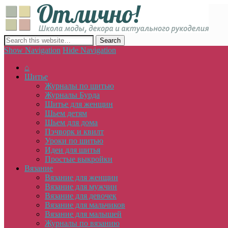
Отлич
сайт о декоре, дизайне и моде, вязании, шитье и других видах 
Show Navigation
Hide Navigation
⌂
Шитье
Журналы по шитью
Журналы Бурда
Шитье для женщин
Шьем детям
Шьем для дома
Пэчворк и квилт
Уроки по шитью
Идеи для шитья
Простые выкройки
Вязание
Вязание для женщин
Вязание для мужчин
Вязание для девочек
Вязание для мальчиков
Вязание для малышей
Журналы по вязанию