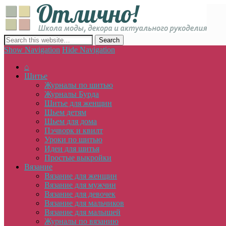
Отлич
сайт о декоре, дизайне и моде, вязании, шитье и других видах 
Show Navigation
Hide Navigation
⌂
Шитье
Журналы по шитью
Журналы Бурда
Шитье для женщин
Шьем детям
Шьем для дома
Пэчворк и квилт
Уроки по шитью
Идеи для шитья
Простые выкройки
Вязание
Вязание для женщин
Вязание для мужчин
Вязание для девочек
Вязание для мальчиков
Вязание для малышей
Журналы по вязанию