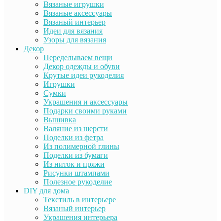
Вязаные игрушки
Вязаные аксессуары
Вязаный интерьер
Идеи для вязания
Узоры для вязания
Декор
Переделываем вещи
Декор одежды и обуви
Крутые идеи рукоделия
Игрушки
Сумки
Украшения и аксессуары
Подарки своими руками
Вышивка
Валяние из шерсти
Поделки из фетра
Из полимерной глины
Поделки из бумаги
Из ниток и пряжи
Рисунки штампами
Полезное рукоделие
DIY для дома
Текстиль в интерьере
Вязаный интерьер
Украшения интерьера