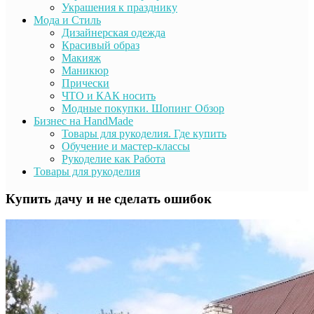
Украшения к празднику
Мода и Стиль
Дизайнерская одежда
Красивый образ
Макияж
Маникюр
Прически
ЧТО и КАК носить
Модные покупки. Шопинг Обзор
Бизнес на HandMade
Товары для рукоделия. Где купить
Обучение и мастер-классы
Рукоделие как Работа
Товары для рукоделия
Купить дачу и не сделать ошибок