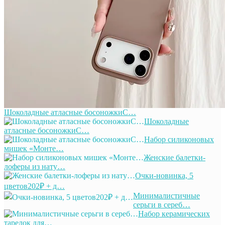
Шоколадные атласные босоножкиС…
Шоколадные
атласные босоножкиС…
Набор силиконовых
мишек «Монте…
Женские балетки-
лоферы из нату…
Очки-новинка, 5
цветов202₽ + д…
Минималистичные
серьги в сереб…
Набор керамических
тарелок для…