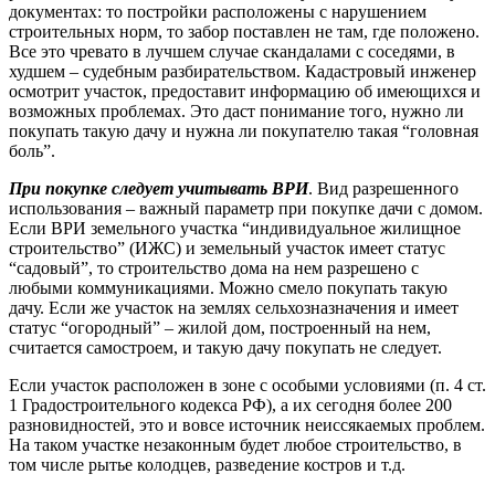
документах: то постройки расположены с нарушением
строительных норм, то забор поставлен не там, где положено.
Все это чревато в лучшем случае скандалами с соседями, в
худшем – судебным разбирательством. Кадастровый инженер
осмотрит участок, предоставит информацию об имеющихся и
возможных проблемах. Это даст понимание того, нужно ли
покупать такую дачу и нужна ли покупателю такая “головная
боль”.
При покупке следует учитывать ВРИ
. Вид разрешенного
использования – важный параметр при покупке дачи с домом.
Если ВРИ земельного участка “индивидуальное жилищное
строительство” (ИЖС) и земельный участок имеет статус
“садовый”, то строительство дома на нем разрешено с
любыми коммуникациями. Можно смело покупать такую
дачу. Если же участок на землях сельхозназначения и имеет
статус “огородный” – жилой дом, построенный на нем,
считается самостроем, и такую дачу покупать не следует.
Если участок расположен в зоне с особыми условиями (п. 4 ст.
1 Градостроительного кодекса РФ), а их сегодня более 200
разновидностей, это и вовсе источник неиссякаемых проблем.
На таком участке незаконным будет любое строительство, в
том числе рытье колодцев, разведение костров и т.д.