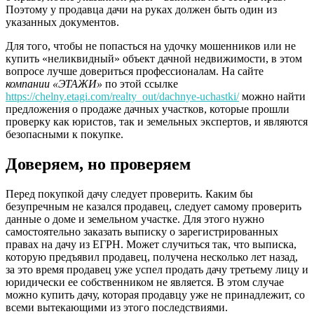
Поэтому у продавца дачи на руках должен быть один из
указанных документов.
Для того, чтобы не попасться на удочку мошенников или не
купить «неликвидный» объект дачной недвижимости, в этом
вопросе лучше довериться профессионалам. На сайте
компании «ЭТАЖИ»
по этой ссылке
https://chelny.etagi.com/realty_out/dachnye-uchastki/
можно найти
предложения о продаже дачных участков, которые прошли
проверку как юристов, так и земельных экспертов, и являются
безопасными к покупке.
Доверяем, но проверяем
Перед покупкой дачу следует проверить. Каким бы
безупречным не казался продавец, следует самому проверить
данные о доме и земельном участке. Для этого нужно
самостоятельно заказать выписку о зарегистрированных
правах на дачу из ЕГРН. Может случиться так, что выписка,
которую предъявил продавец, получена несколько лет назад,
за это время продавец уже успел продать дачу третьему лицу и
юридически ее собственником не является. В этом случае
можно купить дачу, которая продавцу уже не принадлежит, со
всеми вытекающими из этого последствиями.