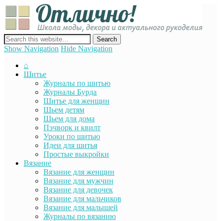
Отли
Школ
моды
декор
сайт о декоре, дизайне и моде, вязании, шитье и других видах
акту
рукоделия
Show Navigation
Hide Navigation
руко
⌂
Шитье
Журналы по шитью
Журналы Бурда
Шитье для женщин
Шьем детям
Шьем для дома
Пэчворк и квилт
Уроки по шитью
Идеи для шитья
Простые выкройки
Вязание
Вязание для женщин
Вязание для мужчин
Вязание для девочек
Вязание для мальчиков
Вязание для малышей
Журналы по вязанию