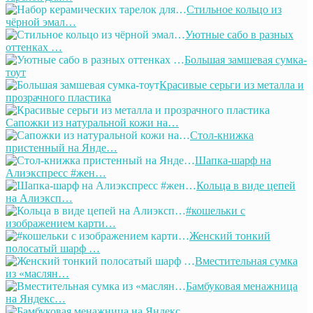
Стильное кольцо из
чёрной эмал…
Уютные сабо в разных
оттенках …
Большая замшевая сумка-
тоут
Красивые серьги из металла и
прозрачного пластика
Сапожки из натуральной кожи на…
Стол-книжка
пристенный на Янде…
Шапка-шарф на
Алиэкспресс #жен…
Кольца в виде цепей
на Алиэксп…
#кошельки с
изображением карти…
Женский тонкий
полосатый шарф …
Вместительная сумка
из «маслян…
Бамбуковая менажница
на Яндекс…