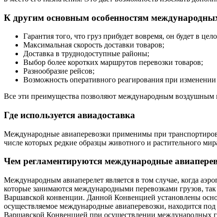
К другим основным особенностям международных 
Гарантия того, что груз прибудет вовремя, он будет в цел
Максимальная скорость доставки товаров;
Доставка в труднодоступные районы;
Выбор более коротких маршрутов перевозки товаров;
Разнообразие рейсов;
Возможность оперативного реагирования при изменении 
Все эти преимущества позволяют международным воздушным п
Где используется авиадоставка
Международные авиаперевозки применимы при транспортировке
числе которых редкие образцы животного и растительного мира
Чем регламентируются международные авиапере
Международным авиаперелет является в том случае, когда аэроп
которые занимаются международными перевозками грузов, так
Варшавской конвенции. Данной Конвенцией установлены основн
осуществляемое международные авиаперевозки, находится под з
Варшавской Конвенцией при осуществлении международных гр