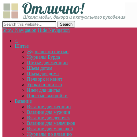
Отлич
сайт о декоре, дизайне и моде, вязании, шитье и других видах 
Show Navigation
Hide Navigation
⌂
Шитье
Журналы по шитью
Журналы Бурда
Шитье для женщин
Шьем детям
Шьем для дома
Пэчворк и квилт
Уроки по шитью
Идеи для шитья
Простые выкройки
Вязание
Вязание для женщин
Вязание для мужчин
Вязание для девочек
Вязание для мальчиков
Вязание для малышей
Журналы по вязанию