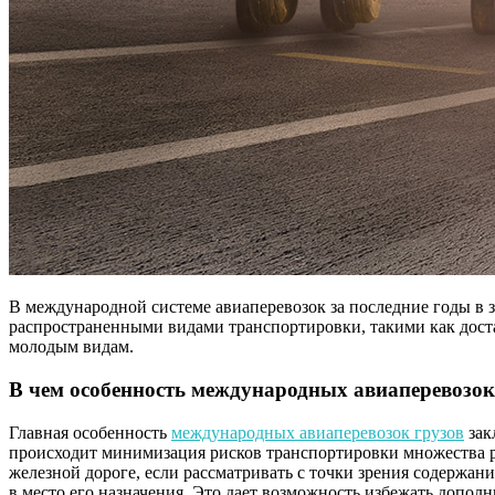
В международной системе авиаперевозок за последние годы в з
распространенными видами транспортировки, такими как достав
молодым видам.
В чем особенность международных авиаперевозок
Главная особенность
международных авиаперевозок грузов
зак
происходит минимизация рисков транспортировки множества р
железной дороге, если рассматривать с точки зрения содержан
в место его назначения. Это дает возможность избежать дополн