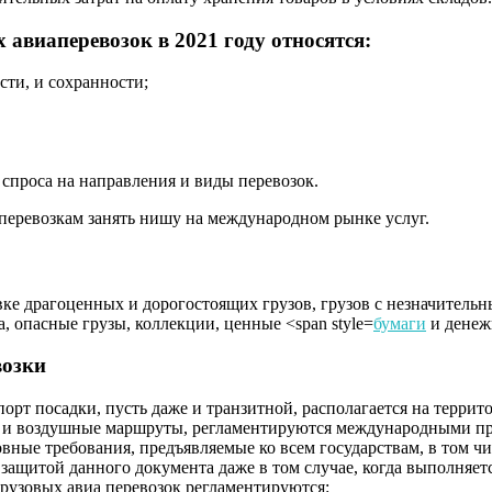
авиаперевозок в 2021 году относятся:
ости, и сохранности;
спроса на направления и виды перевозок.
еревозкам занять нишу на международном рынке услуг.
 драгоценных и дорогостоящих грузов, грузов с незначительны
, опасные грузы, коллекции, ценные <span style=
бумаги
и денеж
возки
орт посадки, пусть даже и транзитной, располагается на террито
 и воздушные маршруты, регламентируются международными прав
ые требования, предъявляемые ко всем государствам, в том чис
ащитой данного документа даже в том случае, когда выполняетс
узовых авиа перевозок регламентируются: