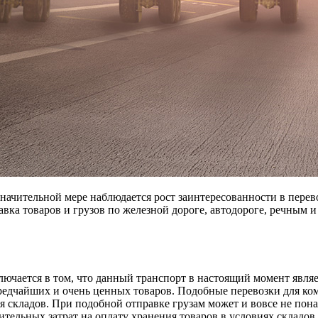
начительной мере наблюдается рост заинтересованности в перево
ка товаров и грузов по железной дороге, автодороге, речным и 
лючается в том, что данный транспорт в настоящий момент являе
едчайших и очень ценных товаров. Подобные перевозки для ком
ия складов. При подобной отправке грузам может и вовсе не пон
ительных затрат на оплату хранения товаров в условиях складов.