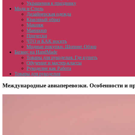
Украшения к празднику
Мода и Стиль
Дизайнерская одежда
Красивый образ
Макияж
Маникюр
Прически
ЧТО и КАК носить
Модные покупки. Шопинг Обзор
Бизнес на HandMade
Товары для рукоделия. Где купить
Обучение и мастер-классы
Рукоделие как Работа
Товары для рукоделия
Международные авиаперевозки. Особенности и п