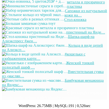
металла и прозрачного
пластика
Сапожки из натуральной
кожи на…
Стол-книжка
пристенный на Янде…
Шапка-шарф на
Алиэкспресс #жен…
Кольца в виде цепей
на Алиэксп…
#кошельки с
изображением карти…
Женский тонкий
полосатый шарф …
Вместительная сумка
из «маслян…
Бамбуковая менажница
на Яндекс…
© 2011-2025 Отлично!
Школа моды, декора и актуального рукоделия
WordPress: 26.75MB | MySQL:191 | 0,526sec