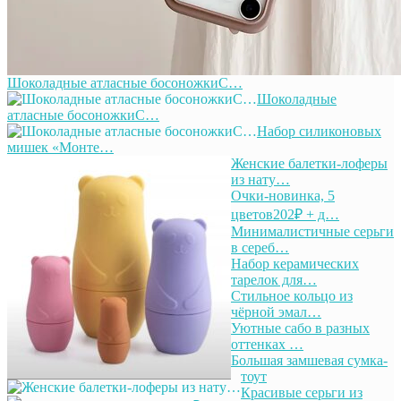
Шоколадные атласные босоножкиС…
Шоколадные
атласные босоножкиС…
Набор силиконовых
мишек «Монте…
Женские балетки-лоферы
из нату…
Очки-новинка, 5
цветов202₽ + д…
Минималистичные серьги
в сереб…
Набор керамических
тарелок для…
Стильное кольцо из
чёрной эмал…
Уютные сабо в разных
оттенках …
Большая замшевая сумка-
тоут
Красивые серьги из