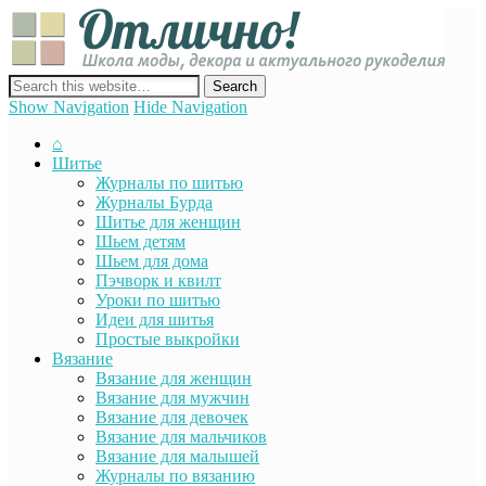
Отли
Школ
моды
декор
сайт о декоре, дизайне и моде, вязании, шитье и других видах
акту
рукоделия
Show Navigation
Hide Navigation
руко
⌂
Шитье
Журналы по шитью
Журналы Бурда
Шитье для женщин
Шьем детям
Шьем для дома
Пэчворк и квилт
Уроки по шитью
Идеи для шитья
Простые выкройки
Вязание
Вязание для женщин
Вязание для мужчин
Вязание для девочек
Вязание для мальчиков
Вязание для малышей
Журналы по вязанию