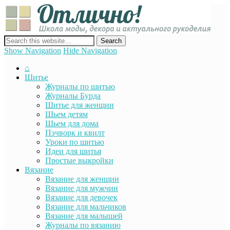
Отли
Школ
моды
декор
сайт о декоре, дизайне и моде, вязании, шитье и других видах
акту
рукоделия
Show Navigation
Hide Navigation
руко
⌂
Шитье
Журналы по шитью
Журналы Бурда
Шитье для женщин
Шьем детям
Шьем для дома
Пэчворк и квилт
Уроки по шитью
Идеи для шитья
Простые выкройки
Вязание
Вязание для женщин
Вязание для мужчин
Вязание для девочек
Вязание для мальчиков
Вязание для малышей
Журналы по вязанию