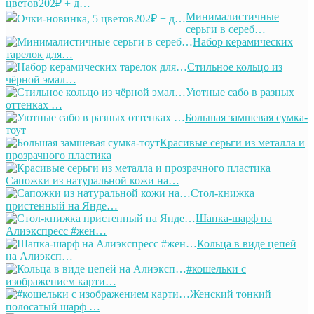
цветов202₽ + д…
Минималистичные
серьги в сереб…
Набор керамических
тарелок для…
Стильное кольцо из
чёрной эмал…
Уютные сабо в разных
оттенках …
Большая замшевая сумка-
тоут
Красивые серьги из металла и
прозрачного пластика
Сапожки из натуральной кожи на…
Стол-книжка
пристенный на Янде…
Шапка-шарф на
Алиэкспресс #жен…
Кольца в виде цепей
на Алиэксп…
#кошельки с
изображением карти…
Женский тонкий
полосатый шарф …