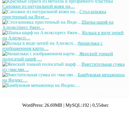
Сапожки из натуральной кожи на…
Стол-книжка
пристенный на Янде…
Шапка-шарф на
Алиэкспресс #жен…
Кольца в виде цепей
на Алиэксп…
#кошельки с
изображением карти…
Женский тонкий
полосатый шарф …
Вместительная сумка
из «маслян…
Бамбуковая менажница
на Яндекс…
© 2011-2025 Отлично!
Школа моды, декора и актуального рукоделия
WordPress: 26.69MB | MySQL:192 | 0,554sec