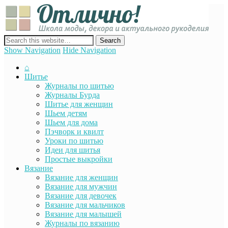
Отли
Школ
моды
декор
сайт о декоре, дизайне и моде, вязании, шитье и других видах
акту
рукоделия
Show Navigation
Hide Navigation
руко
⌂
Шитье
Журналы по шитью
Журналы Бурда
Шитье для женщин
Шьем детям
Шьем для дома
Пэчворк и квилт
Уроки по шитью
Идеи для шитья
Простые выкройки
Вязание
Вязание для женщин
Вязание для мужчин
Вязание для девочек
Вязание для мальчиков
Вязание для малышей
Журналы по вязанию