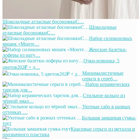
Шоколадные атласные босоножкиС…
Шоколадные
атласные босоножкиС…
Набор силиконовых
мишек «Монте…
Женские балетки-
лоферы из нату…
Очки-новинка, 5
цветов202₽ + д…
Минималистичные
серьги в сереб…
Набор керамических
тарелок для…
Стильное кольцо из
чёрной эмал…
Уютные сабо в разных
оттенках …
Большая замшевая сумка-
тоут
Красивые серьги из металла и
прозрачного пластика