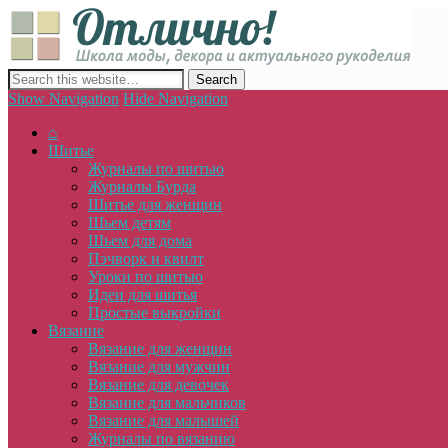
Отлич
сайт о декоре, дизайне и моде, вязании, шитье и других видах 
Show Navigation
Hide Navigation
⌂
Шитье
Журналы по шитью
Журналы Бурда
Шитье для женщин
Шьем детям
Шьем для дома
Пэчворк и квилт
Уроки по шитью
Идеи для шитья
Простые выкройки
Вязание
Вязание для женщин
Вязание для мужчин
Вязание для девочек
Вязание для мальчиков
Вязание для малышей
Журналы по вязанию