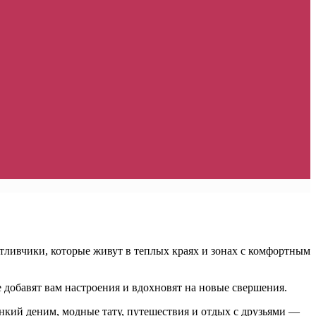
астливчики, которые живут в теплых краях и зонах с комфортным
добавят вам настроения и вдохновят на новые свершения.
нкий деним, модные тату, путешествия и отдых с друзьями —