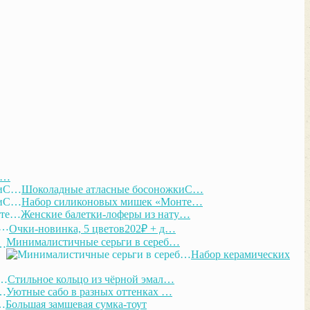
С…
Шоколадные атласные босоножкиС…
Набор силиконовых мишек «Монте…
Женские балетки-лоферы из нату…
Очки-новинка, 5 цветов202₽ + д…
Минималистичные серьги в сереб…
Набор керамических
Стильное кольцо из чёрной эмал…
Уютные сабо в разных оттенках …
Большая замшевая сумка-тоут