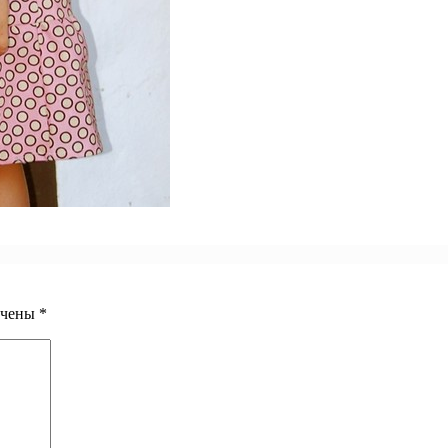
ечены
*