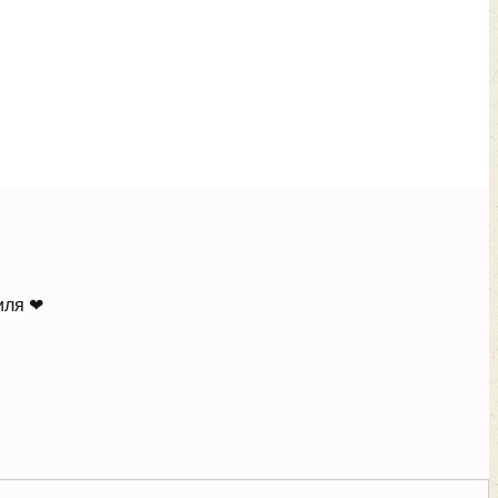
иля ❤