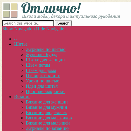
Отлич
сайт о декоре, дизайне и моде, вязании, шитье и других видах 
Show Navigation
Hide Navigation
⌂
Шитье
Журналы по шитью
Журналы Бурда
Шитье для женщин
Шьем детям
Шьем для дома
Пэчворк и квилт
Уроки по шитью
Идеи для шитья
Простые выкройки
Вязание
Вязание для женщин
Вязание для мужчин
Вязание для девочек
Вязание для мальчиков
Вязание для малышей
Журналы по вязанию