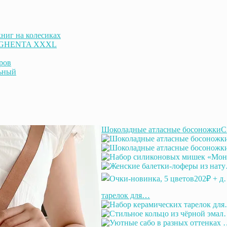
ниг на колесиках
к GHENTA XXXL
ров
ьный
Шоколадные атласные босоножки
тарелок для…