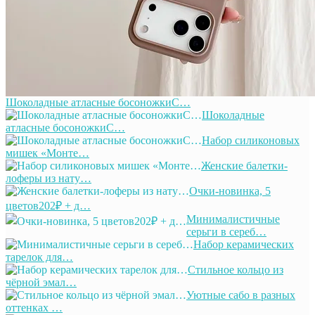
Шоколадные атласные босоножкиС…
Шоколадные
атласные босоножкиС…
Набор силиконовых
мишек «Монте…
Женские балетки-
лоферы из нату…
Очки-новинка, 5
цветов202₽ + д…
Минималистичные
серьги в сереб…
Набор керамических
тарелок для…
Стильное кольцо из
чёрной эмал…
Уютные сабо в разных
оттенках …