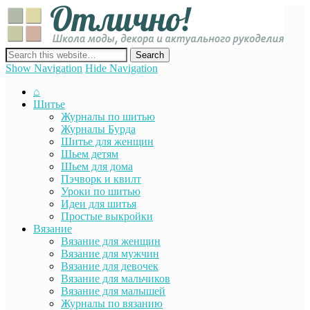
Отли
Школ
моды
декор
сайт о декоре, дизайне и моде, вязании, шитье и других видах
акту
рукоделия
Show Navigation
Hide Navigation
руко
⌂
Шитье
Журналы по шитью
Журналы Бурда
Шитье для женщин
Шьем детям
Шьем для дома
Пэчворк и квилт
Уроки по шитью
Идеи для шитья
Простые выкройки
Вязание
Вязание для женщин
Вязание для мужчин
Вязание для девочек
Вязание для мальчиков
Вязание для малышей
Журналы по вязанию