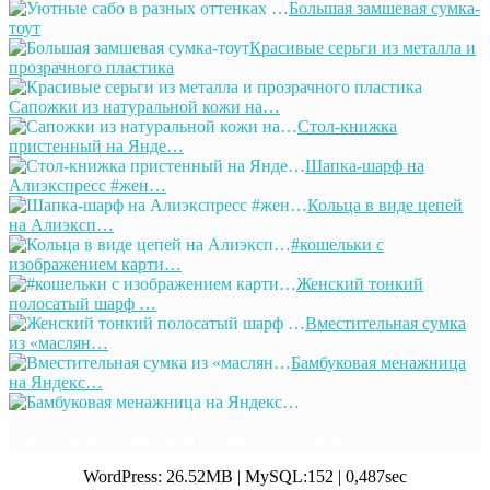
Большая замшевая сумка-
тоут
Красивые серьги из металла и
прозрачного пластика
Сапожки из натуральной кожи на…
Стол-книжка
пристенный на Янде…
Шапка-шарф на
Алиэкспресс #жен…
Кольца в виде цепей
на Алиэксп…
#кошельки с
изображением карти…
Женский тонкий
полосатый шарф …
Вместительная сумка
из «маслян…
Бамбуковая менажница
на Яндекс…
© 2011-2025 Отлично!
Школа моды, декора и актуального рукоделия
WordPress: 26.52MB | MySQL:152 | 0,487sec