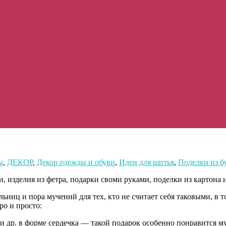
ы
,
ДЕКОР
,
Декор одежды и обуви
,
Идеи для шитья
,
Поделки из б
ьниц и пора мучений для тех, кто не считает себя таковыми, в 
ро и просто:
 и др. в форме сердечка — такой подарок особенно понравится 