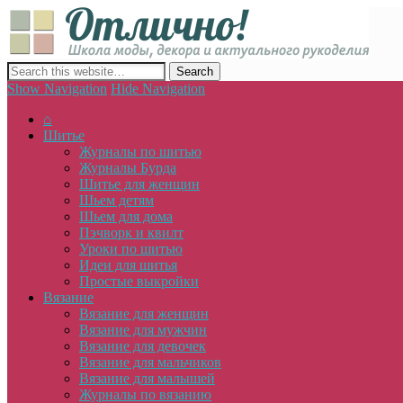
Отлич
сайт о декоре, дизайне и моде, вязании, шитье и других видах 
Show Navigation
Hide Navigation
⌂
Шитье
Журналы по шитью
Журналы Бурда
Шитье для женщин
Шьем детям
Шьем для дома
Пэчворк и квилт
Уроки по шитью
Идеи для шитья
Простые выкройки
Вязание
Вязание для женщин
Вязание для мужчин
Вязание для девочек
Вязание для мальчиков
Вязание для малышей
Журналы по вязанию