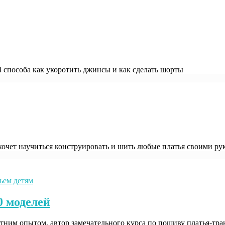
 способа как укоротить джинсы и как сделать шорты
 хочет научиться конструировать и шить любые платья своими р
ем детям
0 моделей
летним опытом, автор замечательного курса по пошиву платья-т