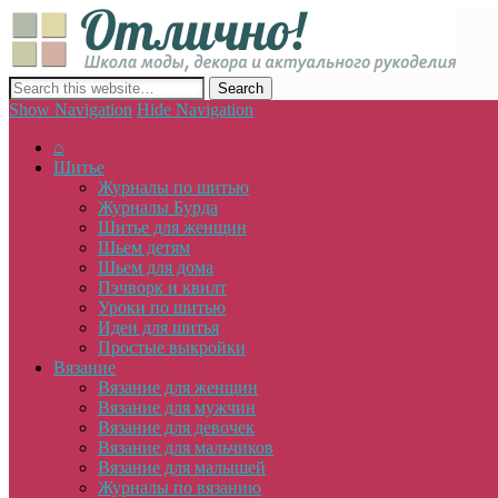
Отлич
сайт о декоре, дизайне и моде, вязании, шитье и других видах 
Show Navigation
Hide Navigation
⌂
Шитье
Журналы по шитью
Журналы Бурда
Шитье для женщин
Шьем детям
Шьем для дома
Пэчворк и квилт
Уроки по шитью
Идеи для шитья
Простые выкройки
Вязание
Вязание для женщин
Вязание для мужчин
Вязание для девочек
Вязание для мальчиков
Вязание для малышей
Журналы по вязанию