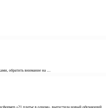
уками, обратить внимание на …
рансформер «21 платье в одном», выпустила новый обучающий