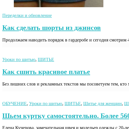
Переделки и обновление
Как сделать шорты из джинсов
Продолжаем наводить порядок в гардеробе и сегодня смотрим 4
Уроки по шитью
,
ШИТЬЕ
Как сшить красивое платье
Без лишних слов и рекламных текстов мы посоветуем тем, кто
ОБУЧЕНИЕ
,
Уроки по шитью
,
ШИТЬЕ
,
Шитье для женщин
,
Шь
Шьем куртку самостоятельно. Более 56
Елена Кучерова, замечательная швея и модельер одежды с 20-