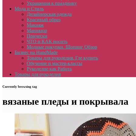
Украшения к празднику
Мода и Стиль
Дизайнерская одежда
Красивый образ
Макияж
Маникюр
Прически
ЧТО и КАК носить
Модные покупки. Шопинг Обзор
Бизнес на HandMade
Товары для рукоделия. Где купить
Обучение и мастер-классы
Рукоделие как Работа
Товары для рукоделия
Currently browsing tag
вязаные пледы и покрывала