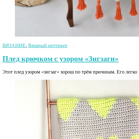
ВЯЗАНИЕ
,
Вязаный интерьер
Плед крючком с узором «Зигзаги»
Этот плед узором «зигзаг» хорош по трём причинам. Его легко 