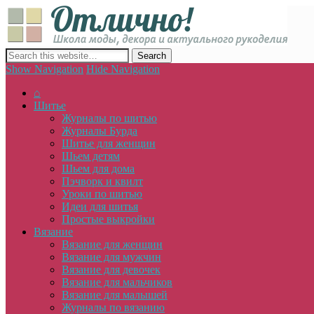
Отлич
сайт о декоре, дизайне и моде, вязании, шитье и других видах 
Show Navigation
Hide Navigation
⌂
Шитье
Журналы по шитью
Журналы Бурда
Шитье для женщин
Шьем детям
Шьем для дома
Пэчворк и квилт
Уроки по шитью
Идеи для шитья
Простые выкройки
Вязание
Вязание для женщин
Вязание для мужчин
Вязание для девочек
Вязание для мальчиков
Вязание для малышей
Журналы по вязанию