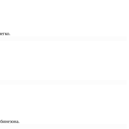
егко.
мбинезона.