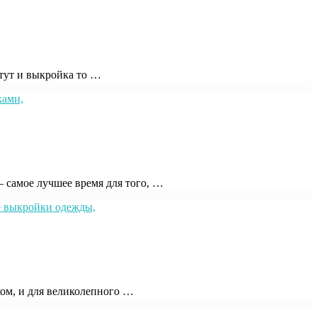
 тут и выкройка то …
 самое лучшее время для того, …
хом, и для великолепного …