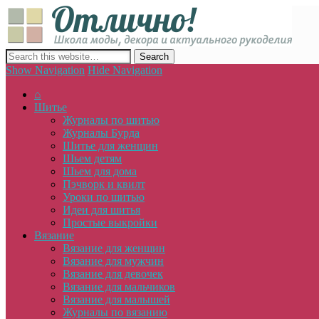
Отлич
сайт о декоре, дизайне и моде, вязании, шитье и других видах 
Show Navigation
Hide Navigation
⌂
Шитье
Журналы по шитью
Журналы Бурда
Шитье для женщин
Шьем детям
Шьем для дома
Пэчворк и квилт
Уроки по шитью
Идеи для шитья
Простые выкройки
Вязание
Вязание для женщин
Вязание для мужчин
Вязание для девочек
Вязание для мальчиков
Вязание для малышей
Журналы по вязанию