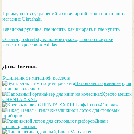
Преимущества украшений из ювелирной стали в интернет-
магазине Ukrashaki
Гавайская рубашка: где носить, как выбрать и где купить
От бега до street style: полное руководство по покупке
женских кроссовок Adidas
Дом-Цветник
Будильник с имитацией рассвета
Напольный органайзер для
книг на колесиках
Кресло-мешок
GHENTA XXXL
Шкаф-Пенал-Стеллаж
Раздвижной лоток для столовых
приборов
Диван
антивандальный
Диван Манхэттен