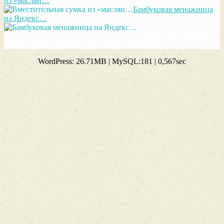
из «маслян…
Бамбуковая менажница
на Яндекс…
© 2011-2025 Отлично!
Школа моды, декора и актуального рукоделия
WordPress: 26.71MB | MySQL:181 | 0,567sec