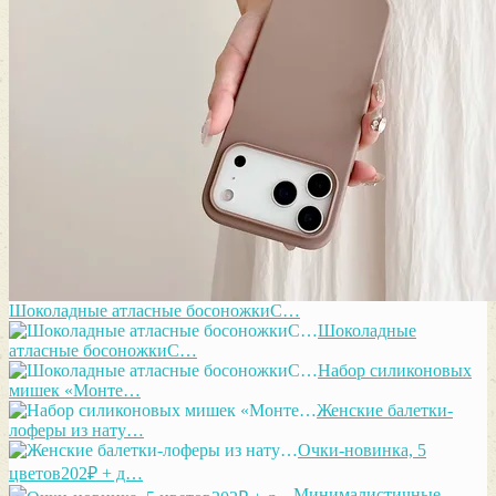
Шоколадные атласные босоножкиС…
Шоколадные
атласные босоножкиС…
Набор силиконовых
мишек «Монте…
Женские балетки-
лоферы из нату…
Очки-новинка, 5
цветов202₽ + д…
Минималистичные