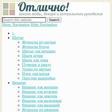
Отли
Школ
моды
декор
сайт о декоре, дизайне и моде, вязании, шитье и других видах
акту
рукоделия
Show Navigation
Hide Navigation
руко
⌂
Шитье
Журналы по шитью
Журналы Бурда
Шитье для женщин
Шьем детям
Шьем для дома
Пэчворк и квилт
Уроки по шитью
Идеи для шитья
Простые выкройки
Вязание
Вязание для женщин
Вязание для мужчин
Вязание для девочек
Вязание для мальчиков
Вязание для малышей
Журналы по вязанию