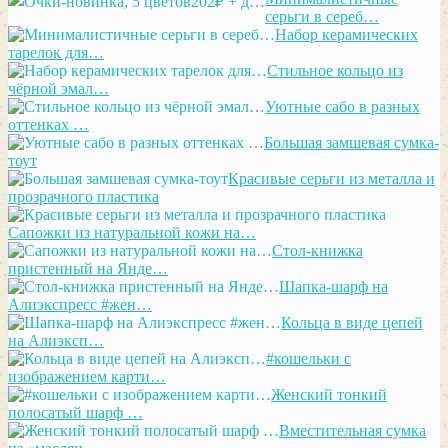
серьги в сереб…
Набор керамических
тарелок для…
Стильное кольцо из
чёрной эмал…
Уютные сабо в разных
оттенках …
Большая замшевая сумка-
тоут
Красивые серьги из металла и
прозрачного пластика
Сапожки из натуральной кожи на…
Стол-книжка
пристенный на Янде…
Шапка-шарф на
Алиэкспресс #жен…
Кольца в виде цепей
на Алиэксп…
#кошельки с
изображением карти…
Женский тонкий
полосатый шарф …
Вместительная сумка