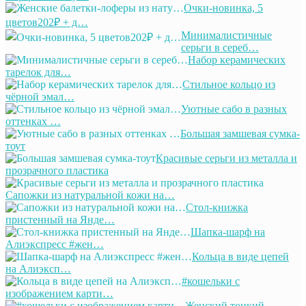
Очки-новинка, 5
цветов202₽ + д…
Минималистичные
серьги в сереб…
Набор керамических
тарелок для…
Стильное кольцо из
чёрной эмал…
Уютные сабо в разных
оттенках …
Большая замшевая сумка-
тоут
Красивые серьги из металла и
прозрачного пластика
Сапожки из натуральной кожи на…
Стол-книжка
пристенный на Янде…
Шапка-шарф на
Алиэкспресс #жен…
Кольца в виде цепей
на Алиэксп…
#кошельки с
изображением карти…
Женский тонкий