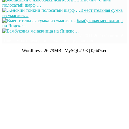
полосатый шарф …
Вместительная сумка
из «маслян…
Бамбуковая менажница
на Яндекс…
© 2011-2025 Отлично!
Школа моды, декора и актуального рукоделия
WordPress: 26.79MB | MySQL:193 | 0,647sec