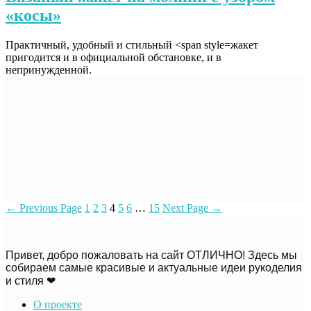
«косы»
Практичный, удобный и стильный <span style=жакет
пригодится и в официальной обстановке, и в
непринужденной.
←
Previous Page
1
2
3
4
5
6
…
15
Next Page
→
Привет, добро пожаловать на сайт ОТЛИЧНО! Здесь мы
собираем самые красивые и актуальные идеи рукоделия
и стиля ❤
О проекте