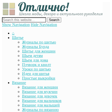
Отли
Школ
моды
декор
сайт о декоре, дизайне и моде, вязании, шитье и других видах
акту
рукоделия
Show Navigation
Hide Navigation
руко
⌂
Шитье
Журналы по шитью
Журналы Бурда
Шитье для женщин
Шьем детям
Шьем для дома
Пэчворк и квилт
Уроки по шитью
Идеи для шитья
Простые выкройки
Вязание
Вязание для женщин
Вязание для мужчин
Вязание для девочек
Вязание для мальчиков
Вязание для малышей
Журналы по вязанию