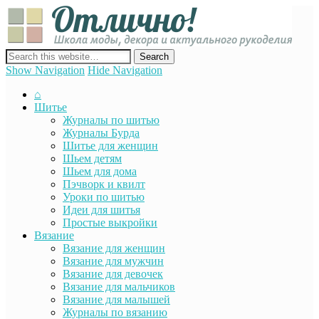
Отли
Школ
моды
декор
сайт о декоре, дизайне и моде, вязании, шитье и других видах
акту
рукоделия
Show Navigation
Hide Navigation
руко
⌂
Шитье
Журналы по шитью
Журналы Бурда
Шитье для женщин
Шьем детям
Шьем для дома
Пэчворк и квилт
Уроки по шитью
Идеи для шитья
Простые выкройки
Вязание
Вязание для женщин
Вязание для мужчин
Вязание для девочек
Вязание для мальчиков
Вязание для малышей
Журналы по вязанию