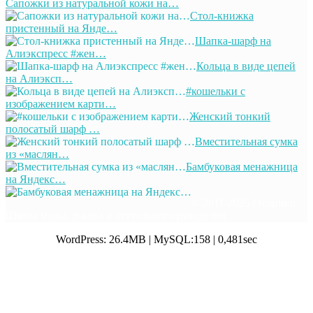
Сапожки из натуральной кожи на…
Стол-книжка
пристенный на Янде…
Шапка-шарф на
Алиэкспресс #жен…
Кольца в виде цепей
на Алиэксп…
#кошельки с
изображением карти…
Женский тонкий
полосатый шарф …
Вместительная сумка
из «маслян…
Бамбуковая менажница
на Яндекс…
© 2011-2025 Отлично!
Школа моды, декора и актуального рукоделия
WordPress: 26.4MB | MySQL:158 | 0,481sec