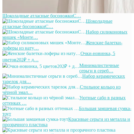
Шоколадные атласные босоножкиС…
Шоколадные
атласные босоножкиС…
Набор силиконовых
мишек «Монте…
Женские балетки-
лоферы из нату…
Очки-новинка, 5
цветов202₽ + д…
Минималистичные
серьги в сереб…
Набор керамических
тарелок для…
Стильное кольцо из
чёрной эмал…
Уютные сабо в разных
оттенках …
Большая замшевая сумка-
тоут
Красивые серьги из металла и
прозрачного пластика