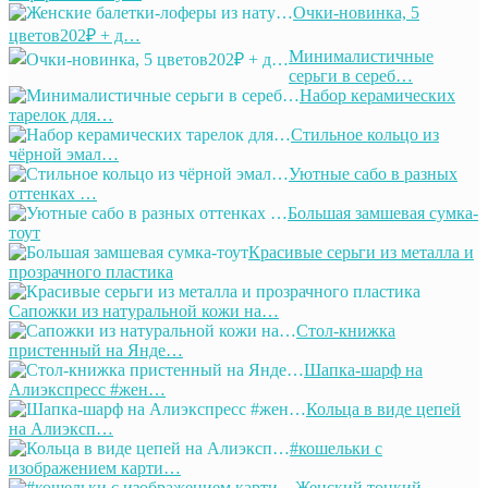
Очки-новинка, 5
цветов202₽ + д…
Минималистичные
серьги в сереб…
Набор керамических
тарелок для…
Стильное кольцо из
чёрной эмал…
Уютные сабо в разных
оттенках …
Большая замшевая сумка-
тоут
Красивые серьги из металла и
прозрачного пластика
Сапожки из натуральной кожи на…
Стол-книжка
пристенный на Янде…
Шапка-шарф на
Алиэкспресс #жен…
Кольца в виде цепей
на Алиэксп…
#кошельки с
изображением карти…
Женский тонкий