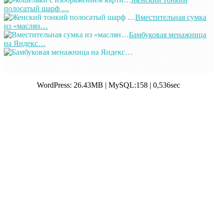
полосатый шарф …
Вместительная сумка
из «маслян…
Бамбуковая менажница
на Яндекс…
© 2011-2025 Отлично!
Школа моды, декора и актуального рукоделия
WordPress: 26.43MB | MySQL:158 | 0,536sec