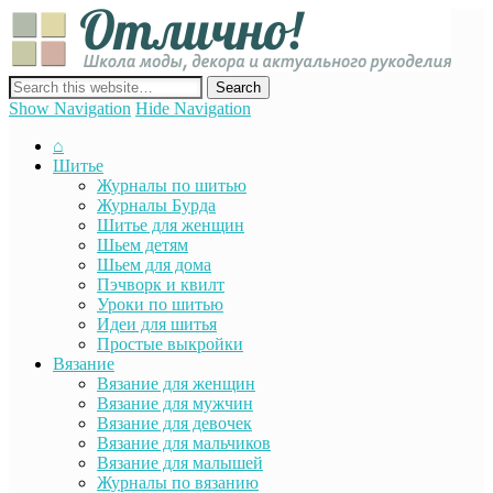
Отли
Школ
моды
декор
сайт о декоре, дизайне и моде, вязании, шитье и других видах
акту
рукоделия
Show Navigation
Hide Navigation
руко
⌂
Шитье
Журналы по шитью
Журналы Бурда
Шитье для женщин
Шьем детям
Шьем для дома
Пэчворк и квилт
Уроки по шитью
Идеи для шитья
Простые выкройки
Вязание
Вязание для женщин
Вязание для мужчин
Вязание для девочек
Вязание для мальчиков
Вязание для малышей
Журналы по вязанию