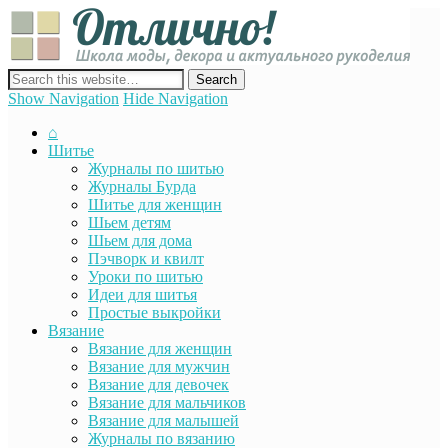
Отли
Школ
моды
декор
сайт о декоре, дизайне и моде, вязании, шитье и других видах
акту
рукоделия
Show Navigation
Hide Navigation
руко
⌂
Шитье
Журналы по шитью
Журналы Бурда
Шитье для женщин
Шьем детям
Шьем для дома
Пэчворк и квилт
Уроки по шитью
Идеи для шитья
Простые выкройки
Вязание
Вязание для женщин
Вязание для мужчин
Вязание для девочек
Вязание для мальчиков
Вязание для малышей
Журналы по вязанию