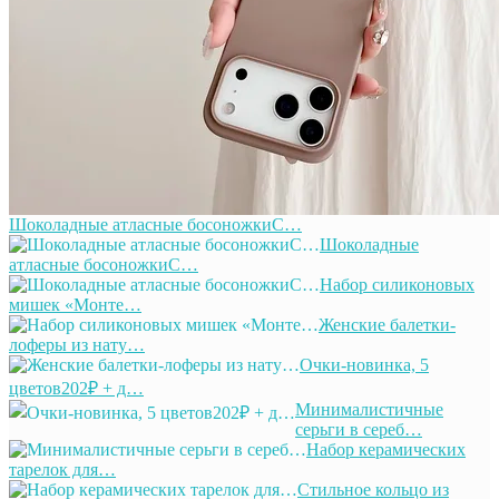
Шоколадные атласные босоножкиС…
Шоколадные
атласные босоножкиС…
Набор силиконовых
мишек «Монте…
Женские балетки-
лоферы из нату…
Очки-новинка, 5
цветов202₽ + д…
Минималистичные
серьги в сереб…
Набор керамических
тарелок для…
Стильное кольцо из