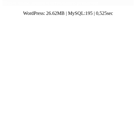
Школа моды, декора и актуального рукоделия
WordPress: 26.62MB | MySQL:195 | 0,525sec