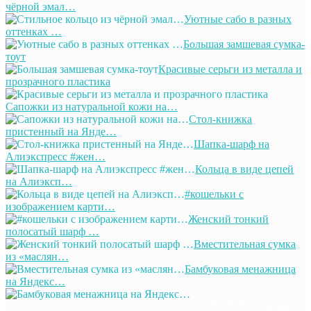
чёрной эмал…
Уютные сабо в разных
оттенках …
Большая замшевая сумка-
тоут
Красивые серьги из металла и
прозрачного пластика
Сапожки из натуральной кожи на…
Стол-книжка
пристенный на Янде…
Шапка-шарф на
Алиэкспресс #жен…
Кольца в виде цепей
на Алиэксп…
#кошельки с
изображением карти…
Женский тонкий
полосатый шарф …
Вместительная сумка
из «маслян…
Бамбуковая менажница
на Яндекс…
© 2011-2025 Отлично!