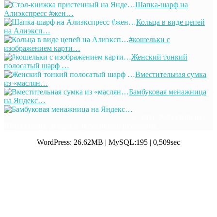
Шапка-шарф на
Алиэкспресс #жен…
Кольца в виде цепей
на Алиэксп…
#кошельки с
изображением карти…
Женский тонкий
полосатый шарф …
Вместительная сумка
из «маслян…
Бамбуковая менажница
на Яндекс…
© 2011-2025 Отлично!
Школа моды, декора и актуального рукоделия
WordPress: 26.62MB | MySQL:195 | 0,509sec