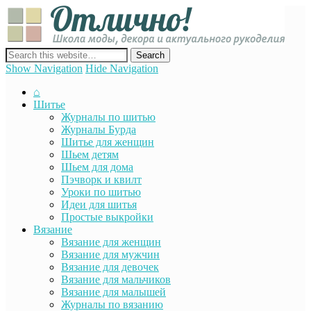
Отли
Школ
моды
декор
сайт о декоре, дизайне и моде, вязании, шитье и других видах
акту
рукоделия
Show Navigation
Hide Navigation
руко
⌂
Шитье
Журналы по шитью
Журналы Бурда
Шитье для женщин
Шьем детям
Шьем для дома
Пэчворк и квилт
Уроки по шитью
Идеи для шитья
Простые выкройки
Вязание
Вязание для женщин
Вязание для мужчин
Вязание для девочек
Вязание для мальчиков
Вязание для малышей
Журналы по вязанию