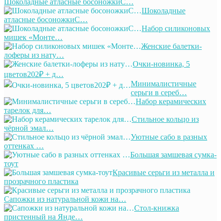
Шоколадные атласные босоножкиС…
Шоколадные
атласные босоножкиС…
Набор силиконовых
мишек «Монте…
Женские балетки-
лоферы из нату…
Очки-новинка, 5
цветов202₽ + д…
Минималистичные
серьги в сереб…
Набор керамических
тарелок для…
Стильное кольцо из
чёрной эмал…
Уютные сабо в разных
оттенках …
Большая замшевая сумка-
тоут
Красивые серьги из металла и
прозрачного пластика
Сапожки из натуральной кожи на…
Стол-книжка
пристенный на Янде…