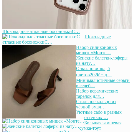
Шоколадные атласные босоножкиС…
Шоколадные
атласные босоножкиС…
Набор силиконовых
мишек «Монте…
Женские балетки-лоферы
из нату…
Очки-новинка, 5
цветов202₽ + д…
Минималистичные серьги
в сереб…
Набор керамических
тарелок для…
Стильное кольцо из
чёрной эмал…
Уютные сабо в разных
оттенках …
Большая замшевая
сумка-тоут