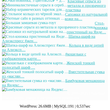
Красивые серьги из
металла и прозрачного
пластика
Сапожки из натуральной
кожи на…
Стол-
книжка
пристенный на Янде…
Шапка-шарф на
Алиэкспресс #жен…
Кольца в виде цепей
на Алиэксп…
#кошельки с
изображением карти…
Женский тонкий
полосатый шарф …
Вместительная сумка
из «маслян…
Бамбуковая менажница
на Яндекс…
© 2011-2025 Отлично!
Школа моды, декора и актуального рукоделия
WordPress: 26.6MB | MySQL:191 | 0,537sec