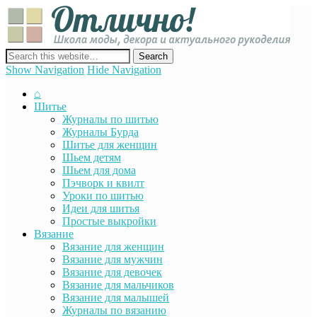
Отли
Школ
моды
декор
сайт о декоре, дизайне и моде, вязании, шитье и других видах
акту
рукоделия
Show Navigation
Hide Navigation
руко
⌂
Шитье
Журналы по шитью
Журналы Бурда
Шитье для женщин
Шьем детям
Шьем для дома
Пэчворк и квилт
Уроки по шитью
Идеи для шитья
Простые выкройки
Вязание
Вязание для женщин
Вязание для мужчин
Вязание для девочек
Вязание для мальчиков
Вязание для малышей
Журналы по вязанию