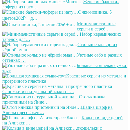
Женские балетки-
лоферы из нату…
Очки-новинка, 5
цветов202₽ + д…
Минималистичные
серьги в сереб…
Набор керамических
тарелок для…
Стильное кольцо из
чёрной эмал…
Уютные сабо в разных
оттенках …
Большая замшевая сумка-
тоут
Красивые серьги из металла и
прозрачного пластика
Сапожки из натуральной кожи на…
Стол-книжка
пристенный на Янде…
Шапка-шарф на
Алиэкспресс #жен…
Кольца в виде цепей
на Алиэксп…
#кошельки с