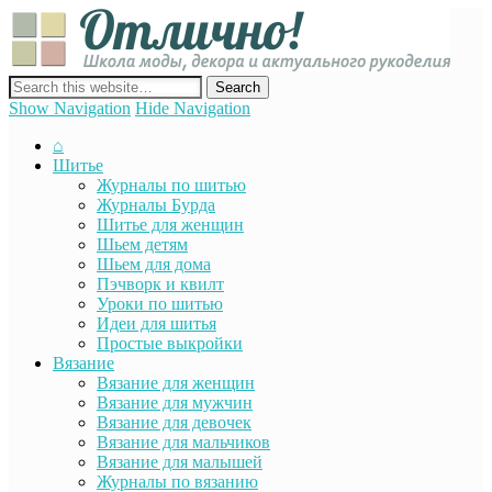
Отли
Школ
моды
декор
сайт о декоре, дизайне и моде, вязании, шитье и других видах
акту
рукоделия
Show Navigation
Hide Navigation
руко
⌂
Шитье
Журналы по шитью
Журналы Бурда
Шитье для женщин
Шьем детям
Шьем для дома
Пэчворк и квилт
Уроки по шитью
Идеи для шитья
Простые выкройки
Вязание
Вязание для женщин
Вязание для мужчин
Вязание для девочек
Вязание для мальчиков
Вязание для малышей
Журналы по вязанию