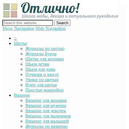
Отли
Школ
моды
декор
сайт о декоре, дизайне и моде, вязании, шитье и других видах
акту
рукоделия
Show Navigation
Hide Navigation
руко
⌂
Шитье
Журналы по шитью
Журналы Бурда
Шитье для женщин
Шьем детям
Шьем для дома
Пэчворк и квилт
Уроки по шитью
Идеи для шитья
Простые выкройки
Вязание
Вязание для женщин
Вязание для мужчин
Вязание для девочек
Вязание для мальчиков
Вязание для малышей
Журналы по вязанию