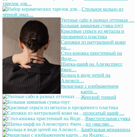
тарелок для…
Стильное кольцо из
чёрной эмал…
Уютные сабо в разных оттенках …
Большая замшевая сумка-тоут
Красивые серьги из металла и
прозрачного пластика
Сапожки из натуральной кожи
на…
Стол-книжка пристенный на
Янде…
Шапка-шарф на Алиэкспресс
#жен…
Кольца в виде цепей на
Алиэксп…
#кошельки с изображением
карти…
Женский тонкий
полосатый шарф …
Вместительная сумка
из «маслян…
Бамбуковая менажница
на Яндекс…