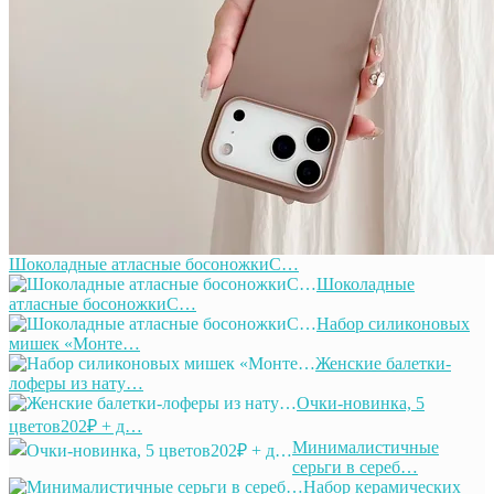
Шоколадные атласные босоножкиС…
Шоколадные
атласные босоножкиС…
Набор силиконовых
мишек «Монте…
Женские балетки-
лоферы из нату…
Очки-новинка, 5
цветов202₽ + д…
Минималистичные
серьги в сереб…
Набор керамических