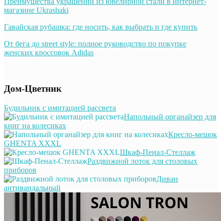
Преимущества украшений из ювелирной стали в интернет-
магазине Ukrashaki
Гавайская рубашка: где носить, как выбрать и где купить
От бега до street style: полное руководство по покупке
женских кроссовок Adidas
Дом-Цветник
Будильник с имитацией рассвета
Напольный органайзер для
книг на колесиках
Кресло-мешок
GHENTA XXXL
Шкаф-Пенал-Стеллаж
Раздвижной лоток для столовых
приборов
Диван
антивандальный