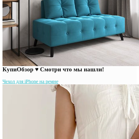
КупиОбзор ♥ Смотри что мы нашли!
Чехол для iPhone на ремне