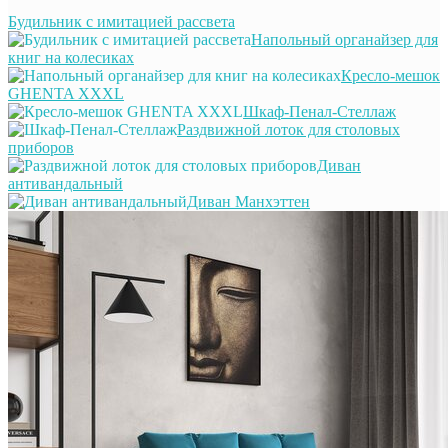
Будильник с имитацией рассвета
Напольный органайзер для
книг на колесиках
Кресло-мешок
GHENTA XXXL
Шкаф-Пенал-Стеллаж
Раздвижной лоток для столовых
приборов
Диван
антивандальный
Диван Манхэттен