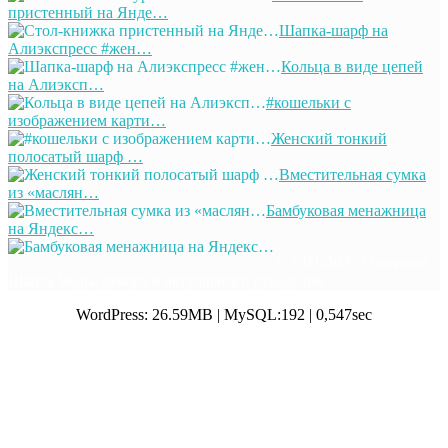
пристенный на Янде…
Шапка-шарф на
Алиэкспресс #жен…
Кольца в виде цепей
на Алиэксп…
#кошельки с
изображением карти…
Женский тонкий
полосатый шарф …
Вместительная сумка
из «маслян…
Бамбуковая менажница
на Яндекс…
© 2011-2025 Отлично!
Школа моды, декора и актуального рукоделия
WordPress: 26.59MB | MySQL:192 | 0,547sec