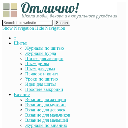
Отли
Школ
моды
декор
сайт о декоре, дизайне и моде, вязании, шитье и других видах
акту
рукоделия
Show Navigation
Hide Navigation
руко
⌂
Шитье
Журналы по шитью
Журналы Бурда
Шитье для женщин
Шьем детям
Шьем для дома
Пэчворк и квилт
Уроки по шитью
Идеи для шитья
Простые выкройки
Вязание
Вязание для женщин
Вязание для мужчин
Вязание для девочек
Вязание для мальчиков
Вязание для малышей
Журналы по вязанию