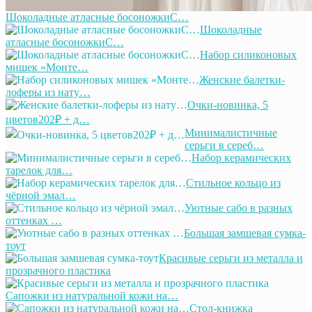
Шоколадные атласные босоножкиС…
Шоколадные
атласные босоножкиС…
Набор силиконовых
мишек «Монте…
Женские балетки-
лоферы из нату…
Очки-новинка, 5
цветов202₽ + д…
Минималистичные
серьги в сереб…
Набор керамических
тарелок для…
Стильное кольцо из
чёрной эмал…
Уютные сабо в разных
оттенках …
Большая замшевая сумка-
тоут
Красивые серьги из металла и
прозрачного пластика
Сапожки из натуральной кожи на…
Стол-книжка