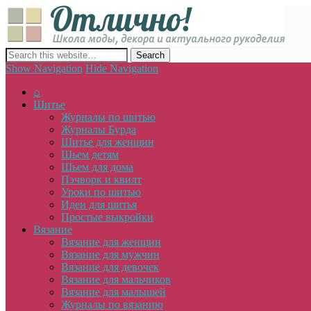
Отлич
сайт о декоре, дизайне и моде, вязании, шитье и других видах 
Show Navigation
Hide Navigation
⌂
Шитье
Журналы по шитью
Журналы Бурда
Шитье для женщин
Шьем детям
Шьем для дома
Пэчворк и квилт
Уроки по шитью
Идеи для шитья
Простые выкройки
Вязание
Вязание для женщин
Вязание для мужчин
Вязание для девочек
Вязание для мальчиков
Вязание для малышей
Журналы по вязанию