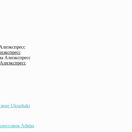
лиэкспресс
 Алиэкспресс
зине Ukrashaki
 кроссовок Adidas