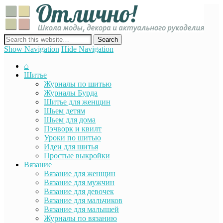
Отли
Школ
моды
декор
сайт о декоре, дизайне и моде, вязании, шитье и других видах
акту
рукоделия
Show Navigation
Hide Navigation
руко
⌂
Шитье
Журналы по шитью
Журналы Бурда
Шитье для женщин
Шьем детям
Шьем для дома
Пэчворк и квилт
Уроки по шитью
Идеи для шитья
Простые выкройки
Вязание
Вязание для женщин
Вязание для мужчин
Вязание для девочек
Вязание для мальчиков
Вязание для малышей
Журналы по вязанию