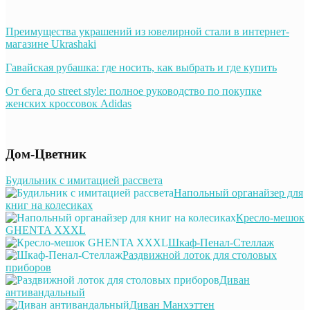
Преимущества украшений из ювелирной стали в интернет-
магазине Ukrashaki
Гавайская рубашка: где носить, как выбрать и где купить
От бега до street style: полное руководство по покупке
женских кроссовок Adidas
Дом-Цветник
Будильник с имитацией рассвета
Напольный органайзер для
книг на колесиках
Кресло-мешок
GHENTA XXXL
Шкаф-Пенал-Стеллаж
Раздвижной лоток для столовых
приборов
Диван
антивандальный
Диван Манхэттен