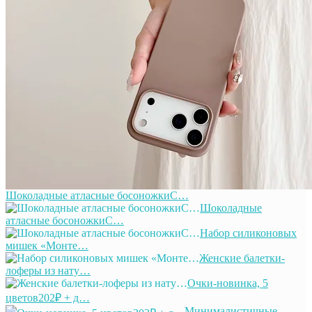
Шоколадные атласные босоножкиС…
Шоколадные
атласные босоножкиС…
Набор силиконовых
мишек «Монте…
Женские балетки-
лоферы из нату…
Очки-новинка, 5
цветов202₽ + д…
Минималистичные