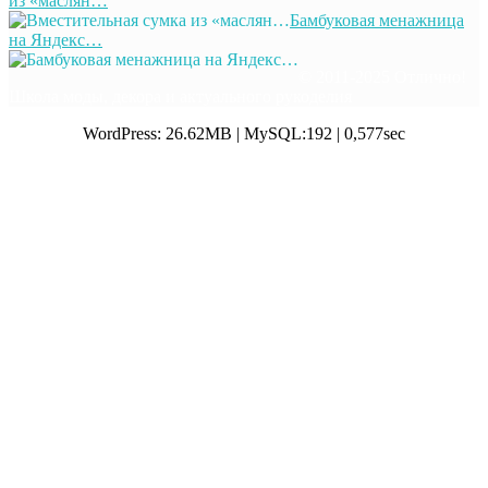
из «маслян…
Бамбуковая менажница
на Яндекс…
© 2011-2025 Отлично!
Школа моды, декора и актуального рукоделия
WordPress: 26.62MB | MySQL:192 | 0,577sec