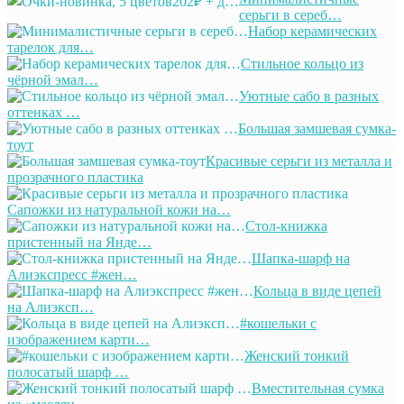
серьги в сереб…
Набор керамических
тарелок для…
Стильное кольцо из
чёрной эмал…
Уютные сабо в разных
оттенках …
Большая замшевая сумка-
тоут
Красивые серьги из металла и
прозрачного пластика
Сапожки из натуральной кожи на…
Стол-книжка
пристенный на Янде…
Шапка-шарф на
Алиэкспресс #жен…
Кольца в виде цепей
на Алиэксп…
#кошельки с
изображением карти…
Женский тонкий
полосатый шарф …
Вместительная сумка